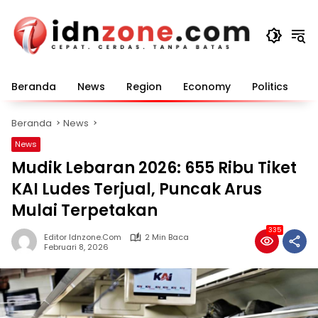
Langsung
ke
konten
Beranda
News
Region
Economy
Politics
E
Beranda
News
News
Mudik Lebaran 2026: 655 Ribu Tiket
KAI Ludes Terjual, Puncak Arus
Mulai Terpetakan
335
Editor Idnzone.com
2 Min Baca
Februari 8, 2026