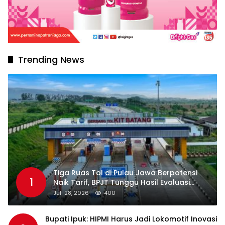
Trending News
Tiga Ruas Tol di Pulau Jawa Berpotensi
1
Naik Tarif, BPJT Tunggu Hasil Evaluasi
Standar Pelayanan
Juli 28, 2026
400
Bupati Ipuk: HIPMI Harus Jadi Lokomotif Inovasi