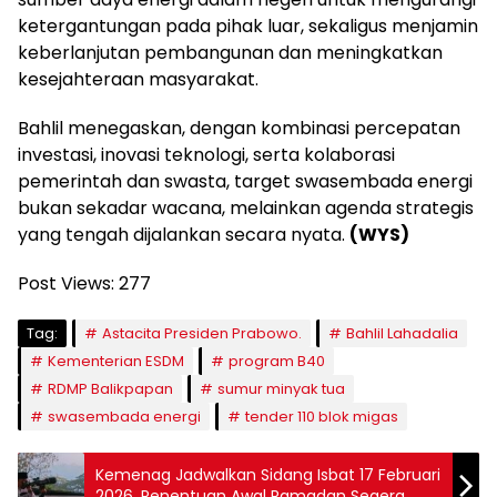
ketergantungan pada pihak luar, sekaligus menjamin
keberlanjutan pembangunan dan meningkatkan
kesejahteraan masyarakat.
Bahlil menegaskan, dengan kombinasi percepatan
investasi, inovasi teknologi, serta kolaborasi
pemerintah dan swasta, target swasembada energi
bukan sekadar wacana, melainkan agenda strategis
yang tengah dijalankan secara nyata.
(WYS)
Post Views:
277
Tag:
Astacita Presiden Prabowo.
Bahlil Lahadalia
Kementerian ESDM
program B40
RDMP Balikpapan
sumur minyak tua
swasembada energi
tender 110 blok migas
Kemenag Jadwalkan Sidang Isbat 17 Februari
2026, Penentuan Awal Ramadan Segera