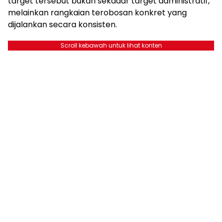
target tersebut bukan sekadar target administratif,
melainkan rangkaian terobosan konkret yang
dijalankan secara konsisten.
Scroll kebawah untuk lihat konten