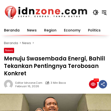
Langsung
ke
konten
Beranda
News
Region
Economy
Politics
E
Beranda
News
News
Menuju Swasembada Energi, Bahlil
Tekankan Pentingnya Terobosan
Konkret
277
Editor Idnzone.com
3 Min Baca
Februari 16, 2026