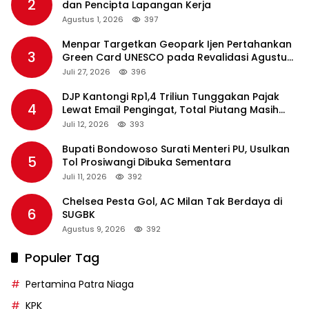
2
dan Pencipta Lapangan Kerja
Agustus 1, 2026
397
Menpar Targetkan Geopark Ijen Pertahankan
3
Green Card UNESCO pada Revalidasi Agustus
2026
Juli 27, 2026
396
DJP Kantongi Rp1,4 Triliun Tunggakan Pajak
4
Lewat Email Pengingat, Total Piutang Masih
Rp36 Triliun
Juli 12, 2026
393
Bupati Bondowoso Surati Menteri PU, Usulkan
5
Tol Prosiwangi Dibuka Sementara
Juli 11, 2026
392
Chelsea Pesta Gol, AC Milan Tak Berdaya di
6
SUGBK
Agustus 9, 2026
392
Populer Tag
Pertamina Patra Niaga
KPK