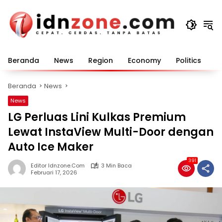
Langsung
ke
konten
Beranda
News
Region
Economy
Politics
E
Beranda
News
News
LG Perluas Lini Kulkas Premium
Lewat InstaView Multi-Door dengan
Auto Ice Maker
391
Editor Idnzone.com
3 Min Baca
Februari 17, 2026