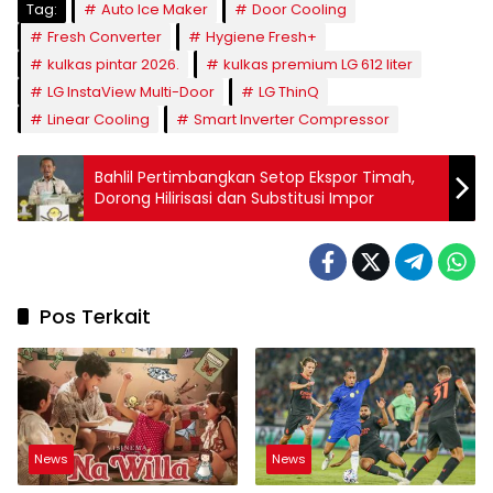
Tag:
Auto Ice Maker
Door Cooling
Fresh Converter
Hygiene Fresh+
kulkas pintar 2026.
kulkas premium LG 612 liter
LG InstaView Multi-Door
LG ThinQ
Linear Cooling
Smart Inverter Compressor
Bahlil Pertimbangkan Setop Ekspor Timah,
Dorong Hilirisasi dan Substitusi Impor
Pos Terkait
News
News