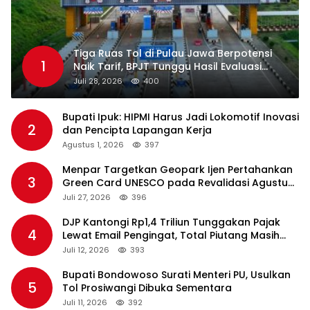
Tiga Ruas Tol di Pulau Jawa Berpotensi
1
Naik Tarif, BPJT Tunggu Hasil Evaluasi
Standar Pelayanan
Juli 28, 2026
400
Bupati Ipuk: HIPMI Harus Jadi Lokomotif Inovasi
2
dan Pencipta Lapangan Kerja
Agustus 1, 2026
397
Menpar Targetkan Geopark Ijen Pertahankan
3
Green Card UNESCO pada Revalidasi Agustus
2026
Juli 27, 2026
396
DJP Kantongi Rp1,4 Triliun Tunggakan Pajak
4
Lewat Email Pengingat, Total Piutang Masih
Rp36 Triliun
Juli 12, 2026
393
Bupati Bondowoso Surati Menteri PU, Usulkan
5
Tol Prosiwangi Dibuka Sementara
Juli 11, 2026
392