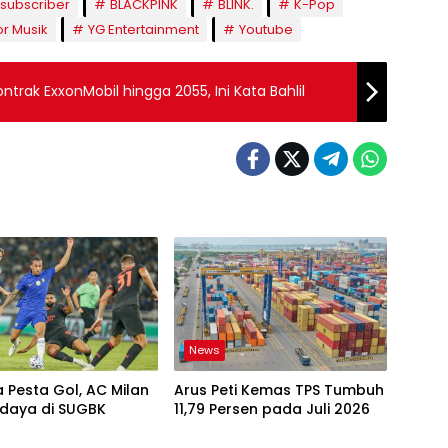
a subscriber
BLACKPINK
BLINK.
K-Pop
r Musik
YG Entertainment
Youtube
trak ExxonMobil hingga 2055, Ini Kata Bahlil
News
 Pesta Gol, AC Milan
Arus Peti Kemas TPS Tumbuh
rdaya di SUGBK
11,79 Persen pada Juli 2026