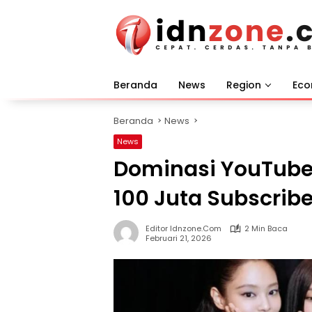
Langsung
ke
konten
Beranda
News
Region
Ec
Beranda
News
News
Dominasi YouTube
100 Juta Subscribe
Editor Idnzone.com
2 Min Baca
Februari 21, 2026