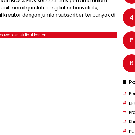
tkan BLACKPINK sebagai artis pertama dalam
asil meraih jumlah pengikut sebanyak itu,
 kreator dengan jumlah subscriber terbanyak di
4
ebawah untuk lihat konten
5
6
Po
Pe
KP
Pr
Kh
PG