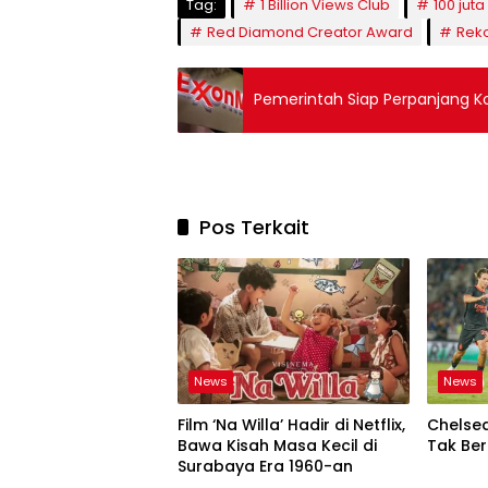
Tag:
1 Billion Views Club
100 jut
Red Diamond Creator Award
Reko
Pemerintah Siap Perpanjang Kon
Pos Terkait
News
News
Film ‘Na Willa’ Hadir di Netflix,
Chelsea
Bawa Kisah Masa Kecil di
Tak Be
Surabaya Era 1960-an