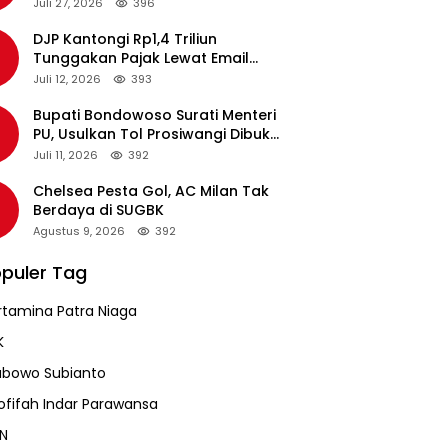
pada Revalidasi Agustus 2026
Juli 27, 2026
396
DJP Kantongi Rp1,4 Triliun
Tunggakan Pajak Lewat Email
Pengingat, Total Piutang Masih
Juli 12, 2026
393
Rp36 Triliun
Bupati Bondowoso Surati Menteri
PU, Usulkan Tol Prosiwangi Dibuka
Sementara
Juli 11, 2026
392
Chelsea Pesta Gol, AC Milan Tak
Berdaya di SUGBK
Agustus 9, 2026
392
puler Tag
rtamina Patra Niaga
K
abowo Subianto
ofifah Indar Parawansa
N