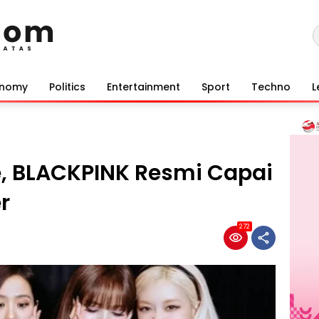
onomy
Politics
Entertainment
Sport
Techno
L
, BLACKPINK Resmi Capai
r
272