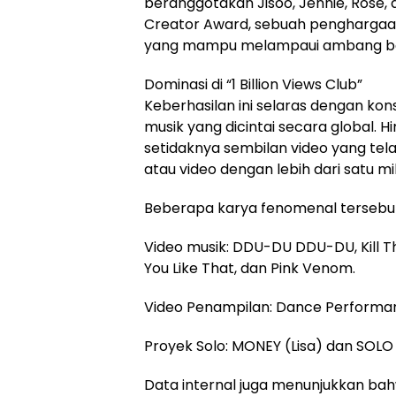
beranggotakan Jisoo, Jennie, Rosé, 
Creator Award, sebuah penghargaan 
yang mampu melampaui ambang bata
Dominasi di “1 Billion Views Club”
Keberhasilan ini selaras dengan ko
musik yang dicintai secara global. 
setidaknya sembilan video yang telah
atau video dengan lebih dari satu m
Beberapa karya fenomenal tersebut
Video musik: DDU-DU DDU-DU, Kill T
You Like That, dan Pink Venom.
Video Penampilan: Dance Performan
Proyek Solo: MONEY (Lisa) dan SOLO 
Data internal juga menunjukkan bah