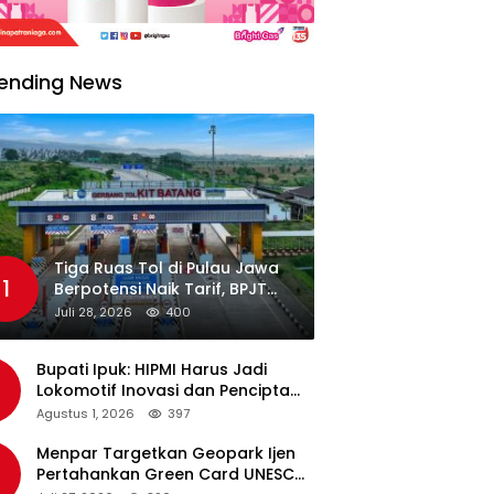
ending News
Tiga Ruas Tol di Pulau Jawa
1
Berpotensi Naik Tarif, BPJT
Tunggu Hasil Evaluasi
Juli 28, 2026
400
Standar Pelayanan
Bupati Ipuk: HIPMI Harus Jadi
Lokomotif Inovasi dan Pencipta
Lapangan Kerja
Agustus 1, 2026
397
Menpar Targetkan Geopark Ijen
Pertahankan Green Card UNESCO