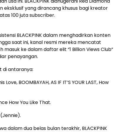
dan Lisa ini. BLACKPINK dianugerahi Red Diamond
eksklusif yang dirancang khusus bagi kreator
s 100 juta subscriber.
nsistensi BLACKPINK dalam menghadirkan konten
Hingga saat ini, kanal resmi mereka mencatat
 masuk ke dalam daftar elit “1 Billion Views Club”
iliar penayangan.
 di antaranya:
his Love, BOOMBAYAH, AS IF IT’S YOUR LAST, How
ce How You Like That.
(Jennie).
wa dalam dua belas bulan terakhir, BLACKPINK