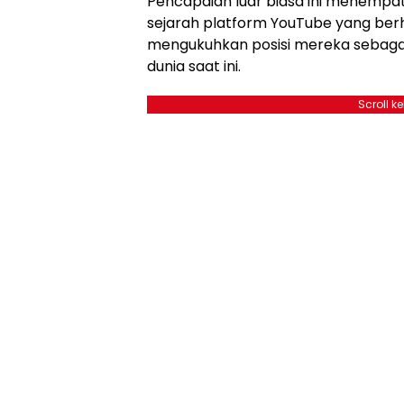
Pencapaian luar biasa ini menempa
sejarah platform YouTube yang berh
mengukuhkan posisi mereka sebagai
dunia saat ini.
Scroll k