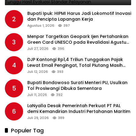
Bupati Ipuk: HIPMI Harus Jadi Lokomotif Inovasi
2
dan Pencipta Lapangan Kerja
Agustus 1, 2026
397
Menpar Targetkan Geopark Ijen Pertahankan
3
Green Card UNESCO pada Revalidasi Agustus
2026
Juli 27, 2026
396
DJP Kantongi Rp1,4 Triliun Tunggakan Pajak
4
Lewat Email Pengingat, Total Piutang Masih
Rp36 Triliun
Juli 12, 2026
393
Bupati Bondowoso Surati Menteri PU, Usulkan
5
Tol Prosiwangi Dibuka Sementara
Juli 11, 2026
392
LaNyalla Desak Pemerintah Perkuat PT PAL
6
demi Kemandirian Industri Pertahanan Maritim
Juli 29, 2026
389
Populer Tag