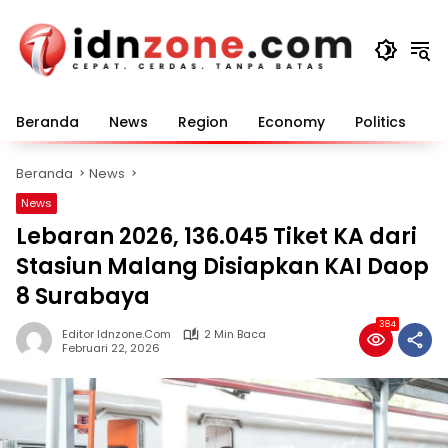
Langsung
ke
konten
Beranda
News
Region
Economy
Politics
E
Beranda
News
News
Lebaran 2026, 136.045 Tiket KA dari
Stasiun Malang Disiapkan KAI Daop
8 Surabaya
384
Editor Idnzone.com
2 Min Baca
Februari 22, 2026