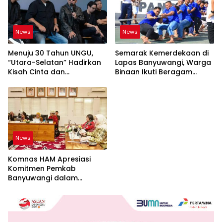
News
News
Menuju 30 Tahun UNGU,
Semarak Kemerdekaan di
“Utara-Selatan” Hadirkan
Lapas Banyuwangi, Warga
Kisah Cinta dan
Binaan Ikuti Beragam
Perpisahan
Perlombaan
News
Komnas HAM Apresiasi
Komitmen Pemkab
Banyuwangi dalam
Pembangunan Berbasis
Hak Asasi Manusia