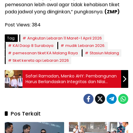
pemesanan lebih awal agar tidak kehabisan tiket
pada jadwal yang diinginkan,” pungkasnya.
(ZMP)
Post Views:
384
Tag:
Angkutan Lebaran 11 Maret–1 April 2026
KAI Daop 8 Surabaya
mudik Lebaran 2026.
pemesanan tiket KA Malang Raya
Stasiun Malang
tiket kereta api Lebaran 2026
Safari Ramadan, Menko AHY: Pembangunan
Harus Berlandaskan Integritas dan Nilai
Karakter
Pos Terkait