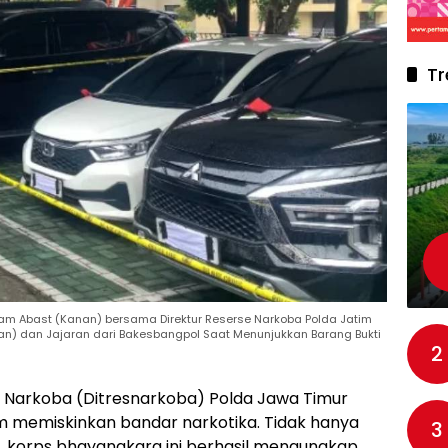
Tr
am Abast (Kanan) bersama Direktur Reserse Narkoba Polda Jatim
) dan Jajaran dari Bakesbangpol Saat Menunjukkan Barang Bukti
2
e Narkoba (Ditresnarkoba) Polda Jawa Timur
 memiskinkan bandar narkotika. Tidak hanya
3
 korps bhayangkara ini berhasil mengungkap