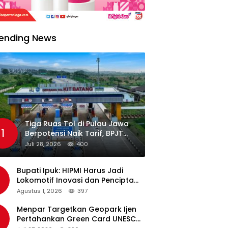
ending News
Tiga Ruas Tol di Pulau Jawa
1
Berpotensi Naik Tarif, BPJT
Tunggu Hasil Evaluasi
Juli 28, 2026
400
Standar Pelayanan
Bupati Ipuk: HIPMI Harus Jadi
Lokomotif Inovasi dan Pencipta
Lapangan Kerja
Agustus 1, 2026
397
Menpar Targetkan Geopark Ijen
Pertahankan Green Card UNESCO