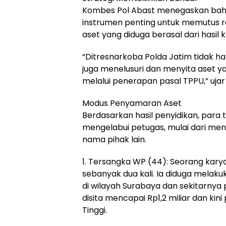
Kombes Pol Abast menegaskan ba
instrumen penting untuk memutus 
aset yang diduga berasal dari hasil 
“Ditresnarkoba Polda Jatim tidak h
juga menelusuri dan menyita aset ya
melalui penerapan pasal TPPU,” uja
Modus Penyamaran Aset
Berdasarkan hasil penyidikan, par
mengelabui petugas, mulai dari me
nama pihak lain.
1. Tersangka WP (44): Seorang karya
sebanyak dua kali. Ia diduga melak
di wilayah Surabaya dan sekitarnya
disita mencapai Rp1,2 miliar dan ki
Tinggi.