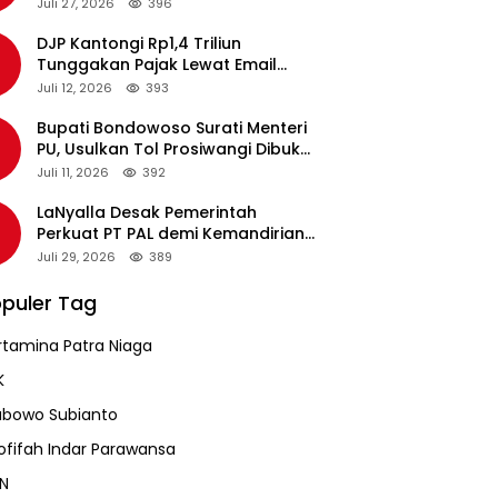
pada Revalidasi Agustus 2026
Juli 27, 2026
396
DJP Kantongi Rp1,4 Triliun
Tunggakan Pajak Lewat Email
Pengingat, Total Piutang Masih
Juli 12, 2026
393
Rp36 Triliun
Bupati Bondowoso Surati Menteri
PU, Usulkan Tol Prosiwangi Dibuka
Sementara
Juli 11, 2026
392
LaNyalla Desak Pemerintah
Perkuat PT PAL demi Kemandirian
Industri Pertahanan Maritim
Juli 29, 2026
389
puler Tag
rtamina Patra Niaga
K
abowo Subianto
ofifah Indar Parawansa
N