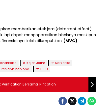
.
rapkan memberikan efek jera (deterrent effect)
ak lagi dapat mengoperasikan bisnisnya meskipun
 finansialnya telah dilumpuhkan.
(MVC)
resnarkoba
Kejati Jatim
Narkotika
residivis narkoba.
TPPU
 Verification Bersama IPification