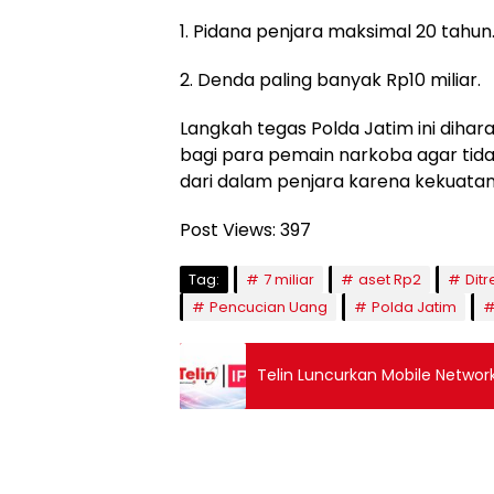
1. Pidana penjara maksimal 20 tahun
2. Denda paling banyak Rp10 miliar.
Langkah tegas Polda Jatim ini diha
bagi para pemain narkoba agar tid
dari dalam penjara karena kekuatan
Post Views:
397
Tag:
7 miliar
aset Rp2
Dit
Pencucian Uang
Polda Jatim
Telin Luncurkan Mobile Network