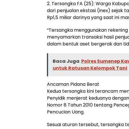
2. Tersangka FA (25): Warga Kabup
dari penjualan ekstasi (inex) sejak t
Rp1,5 miliar darinya yang saat ini ma
“Tersangka menggunakan rekening a
menyamarkan transaksi hasil penju
dalam bentuk aset bergerak dan ti
Baca Juga
Polres Sumenep Kaw
untuk Ratusan Kelompok Tani
Ancaman Pidana Berat
Kedua tersangka kini terancam meng
Penyidik menjerat keduanya dengan 
Nomor 8 Tahun 2010 tentang Pence
Pencucian Uang.
Sesuai aturan tersebut, tersangka