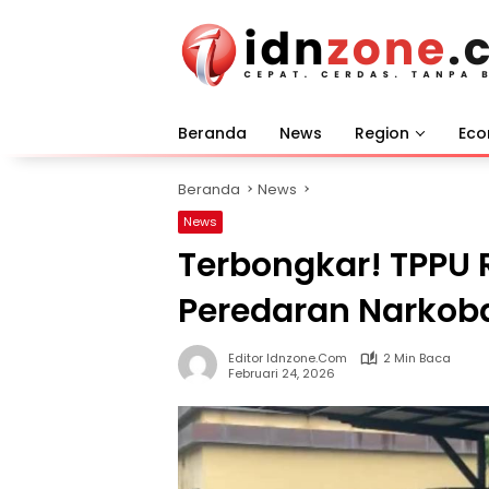
Langsung
ke
konten
Beranda
News
Region
Ec
Beranda
News
News
Terbongkar! TPPU R
Peredaran Narkoba
Editor Idnzone.com
2 Min Baca
Februari 24, 2026