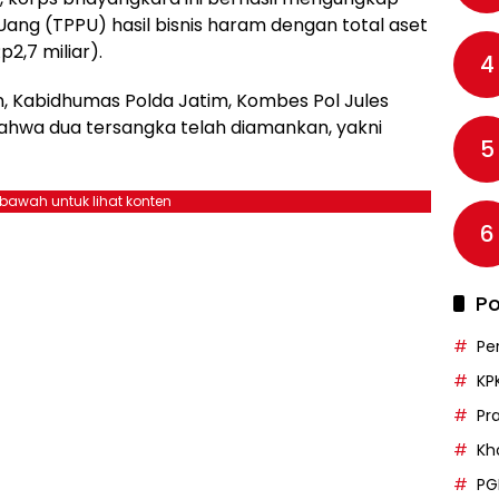
Uang (TPPU) hasil bisnis haram dengan total aset
2,7 miliar).
4
n, Kabidhumas Polda Jatim, Kombes Pol Jules
wa dua tersangka telah diamankan, yakni
5
ebawah untuk lihat konten
6
Po
Pe
KP
Pr
Kh
PG