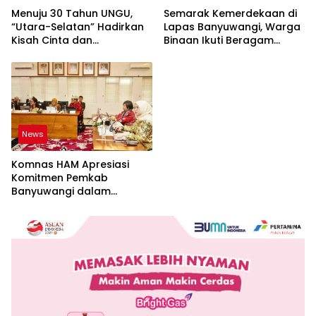
Menuju 30 Tahun UNGU,
Semarak Kemerdekaan di
“Utara-Selatan” Hadirkan
Lapas Banyuwangi, Warga
Kisah Cinta dan
Binaan Ikuti Beragam
Perpisahan
Perlombaan
News
Komnas HAM Apresiasi
Komitmen Pemkab
Banyuwangi dalam
Pembangunan Berbasis
Hak Asasi Manusia