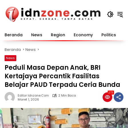
Langsung
ke
konten
Beranda
News
Region
Economy
Politics
E
Beranda
News
News
Peduli Masa Depan Anak, BRI
Kertajaya Percantik Fasilitas
Belajar PAUD Terpadu Ceria Bunda
273
Editor Idnzone.com
2 Min Baca
Maret 1, 2026