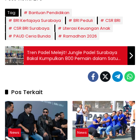
Tag:
Bantuan Pendidikan
BRI Kertajaya Surabaya
BRI Peduli
CSR BRI
CSR BRI Surabaya.
Literasi Keuangan Anak
PAUD Ceria Bunda
Ramadhan 2026
Tren Padel Melejit! Jungle Padel Surabaya
Bakal Kumpulkan 800 Pemain dalam Satu
Arena
Pos Terkait
News
News