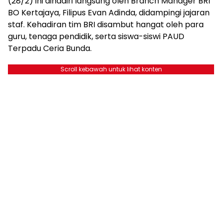
(28/2) ini dihadiri langsung oleh Branch Manager BRI
BO Kertajaya, Filipus Evan Adinda, didampingi jajaran
staf. Kehadiran tim BRI disambut hangat oleh para
guru, tenaga pendidik, serta siswa-siswi PAUD
Terpadu Ceria Bunda.
Scroll kebawah untuk lihat konten