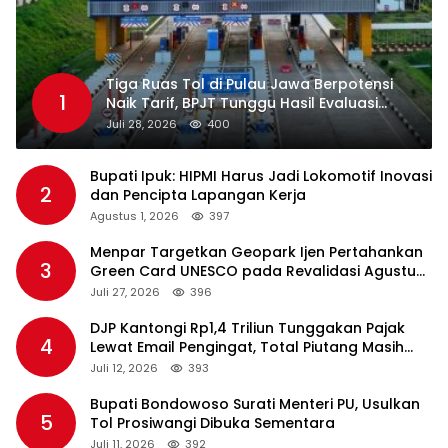
Tiga Ruas Tol di Pulau Jawa Berpotensi
1
Naik Tarif, BPJT Tunggu Hasil Evaluasi
Standar Pelayanan
Juli 28, 2026
400
Bupati Ipuk: HIPMI Harus Jadi Lokomotif Inovasi
2
dan Pencipta Lapangan Kerja
Agustus 1, 2026
397
Menpar Targetkan Geopark Ijen Pertahankan
3
Green Card UNESCO pada Revalidasi Agustus
2026
Juli 27, 2026
396
DJP Kantongi Rp1,4 Triliun Tunggakan Pajak
4
Lewat Email Pengingat, Total Piutang Masih
Rp36 Triliun
Juli 12, 2026
393
Bupati Bondowoso Surati Menteri PU, Usulkan
5
Tol Prosiwangi Dibuka Sementara
Juli 11, 2026
392