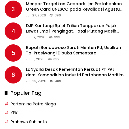
Menpar Targetkan Geopark Ijen Pertahankan
3
Green Card UNESCO pada Revalidasi Agustus
2026
Juli 27, 2026
396
DJP Kantongi Rp1,4 Triliun Tunggakan Pajak
4
Lewat Email Pengingat, Total Piutang Masih
Rp36 Triliun
Juli 12, 2026
393
Bupati Bondowoso Surati Menteri PU, Usulkan
5
Tol Prosiwangi Dibuka Sementara
Juli 11, 2026
392
LaNyalla Desak Pemerintah Perkuat PT PAL
6
demi Kemandirian Industri Pertahanan Maritim
Juli 29, 2026
389
Populer Tag
Pertamina Patra Niaga
KPK
Prabowo Subianto