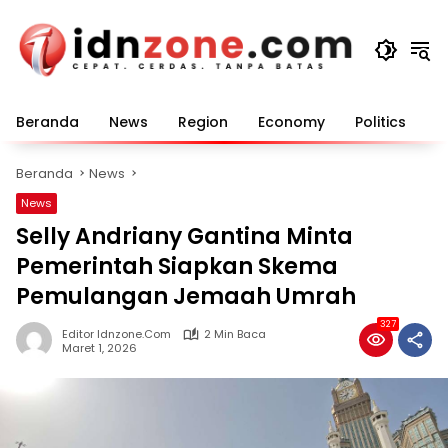
Langsung
ke
konten
Beranda
News
Region
Economy
Politics
E
Beranda
News
News
Selly Andriany Gantina Minta
Pemerintah Siapkan Skema
Pemulangan Jemaah Umrah
327
Editor Idnzone.com
2 Min Baca
Maret 1, 2026