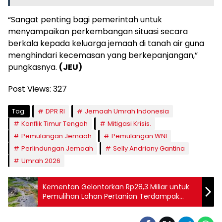
“Sangat penting bagi pemerintah untuk
menyampaikan perkembangan situasi secara
berkala kepada keluarga jemaah di tanah air guna
menghindari kecemasan yang berkepanjangan,”
pungkasnya.
(JEU)
Post Views:
327
Tag:
DPR RI
Jemaah Umrah Indonesia
Konflik Timur Tengah
Mitigasi Krisis.
Pemulangan Jemaah
Pemulangan WNI
Perlindungan Jemaah
Selly Andriany Gantina
Umrah 2026
Kementan Gelontorkan Rp28,3 Miliar untuk
Pemulihan Lahan Pertanian Terdampak
Bencana di Agam