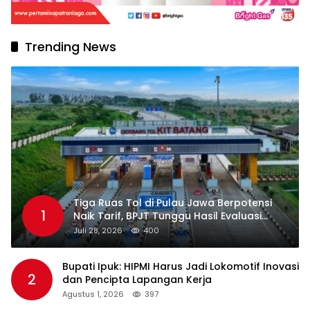
Trending News
Tiga Ruas Tol di Pulau Jawa Berpotensi
1
Naik Tarif, BPJT Tunggu Hasil Evaluasi
Standar Pelayanan
Juli 28, 2026
400
Bupati Ipuk: HIPMI Harus Jadi Lokomotif Inovasi
2
dan Pencipta Lapangan Kerja
Agustus 1, 2026
397