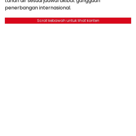
tanah air sesuai jadwal akibat gangguan
penerbangan internasional.
Scroll kebawah untuk lihat konten