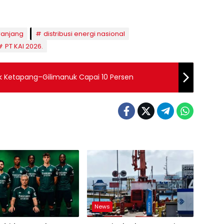
ranjang
distribusi energi nasional
PT KAI 2026.
ik Ketapang–Gilimanuk Capai 10 Persen
News