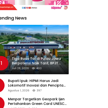
ending News
Tiga Ruas Tol di Pulau Jawa
1
Berpotensi Naik Tarif, BPJT
Tunggu Hasil Evaluasi
Juli 28, 2026
400
Standar Pelayanan
Bupati Ipuk: HIPMI Harus Jadi
Lokomotif Inovasi dan Pencipta
Lapangan Kerja
Agustus 1, 2026
397
Menpar Targetkan Geopark Ijen
Pertahankan Green Card UNESCO