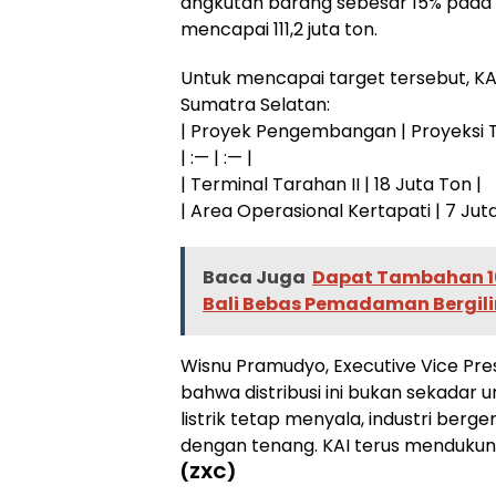
angkutan barang sebesar 15% pada a
mencapai 111,2 juta ton.
Untuk mencapai target tersebut, KA
Sumatra Selatan:
| Proyek Pengembangan | Proyeksi 
| :— | :— |
| Terminal Tarahan II | 18 Juta Ton |
| Area Operasional Kertapati | 7 Juta
Baca Juga
Dapat Tambahan 16
Bali Bebas Pemadaman Bergili
Wisnu Pramudyo, Executive Vice Pre
bahwa distribusi ini bukan sekadar u
listrik tetap menyala, industri berg
dengan tenang. KAI terus mendukung 
(ZXC)