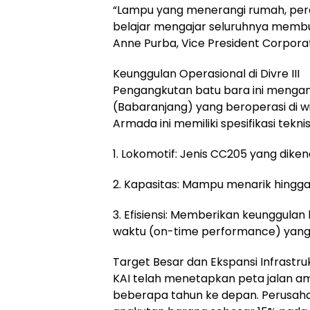
“Lampu yang menerangi rumah, peral
belajar mengajar seluruhnya membu
Anne Purba, Vice President Corpor
Keunggulan Operasional di Divre III
Pengangkutan batu bara ini mengan
(Babaranjang) yang beroperasi di wil
Armada ini memiliki spesifikasi tekn
1. Lokomotif: Jenis CC205 yang dike
2. Kapasitas: Mampu menarik hingga
3. Efisiensi: Memberikan keunggula
waktu (on-time performance) yang t
Target Besar dan Ekspansi Infrastru
KAI telah menetapkan peta jalan am
beberapa tahun ke depan. Perusa