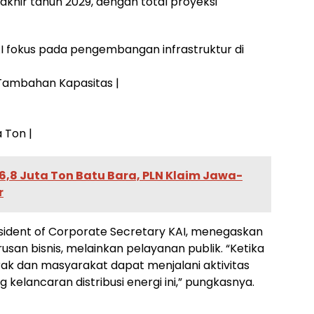
khir tahun 2029, dengan total proyeksi
I fokus pada pengembangan infrastruktur di
Tambahan Kapasitas |
 Ton |
,8 Juta Ton Batu Bara, PLN Klaim Jawa-
r
sident of Corporate Secretary KAI, menegaskan
rusan bisnis, melainkan pelayanan publik. “Ketika
erak dan masyarakat dapat menjalani aktivitas
kelancaran distribusi energi ini,” pungkasnya.