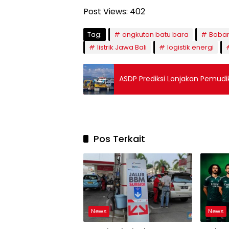
Post Views:
402
Tag:
angkutan batu bara
Baba
listrik Jawa Bali
logistik energi
ASDP Prediksi Lonjakan Pemud
Pos Terkait
News
News