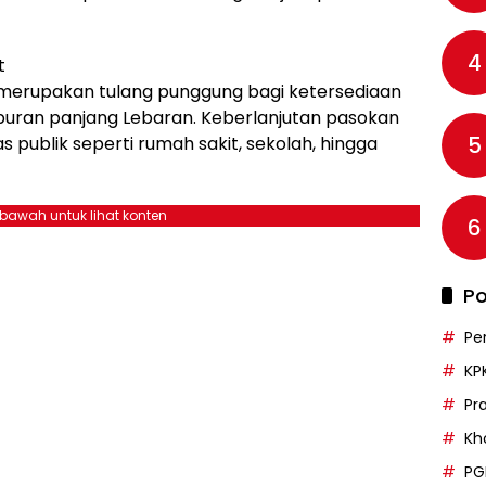
4
t
rel merupakan tulang punggung bagi ketersediaan
buran panjang Lebaran. Keberlanjutan pasokan
5
s publik seperti rumah sakit, sekolah, hingga
ebawah untuk lihat konten
6
Po
Pe
KP
Pr
Kh
PG