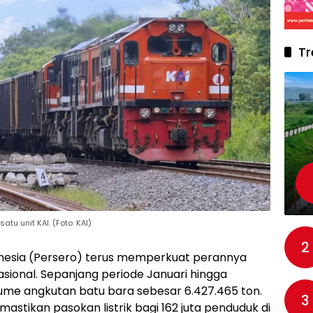
Tr
u unit KAI. (Foto: KAI)
2
onesia (Persero) terus memperkuat perannya
ional. Sepanjang periode Januari hingga
ume angkutan batu bara sebesar 6.427.465 ton.
3
mastikan pasokan listrik bagi 162 juta penduduk di