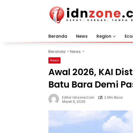
Langsung
ke
konten
Beranda
News
Region
Ec
Beranda
News
News
Awal 2026, KAI Dis
Batu Bara Demi Pa
Editor Idnzone.com
2 Min Baca
Maret 6, 2026