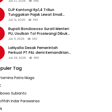
pada Revalidasi Agustus 2026
Juli 27, 2026
396
DJP Kantongi Rp1,4 Triliun
Tunggakan Pajak Lewat Email
Pengingat, Total Piutang Masih
Juli 12, 2026
393
Rp36 Triliun
Bupati Bondowoso Surati Menteri
PU, Usulkan Tol Prosiwangi Dibuka
Sementara
Juli 11, 2026
392
LaNyalla Desak Pemerintah
Perkuat PT PAL demi Kemandirian
Industri Pertahanan Maritim
Juli 29, 2026
389
puler Tag
rtamina Patra Niaga
K
abowo Subianto
ofifah Indar Parawansa
N