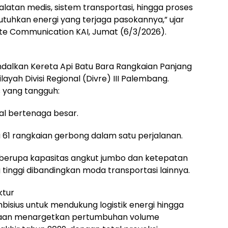
atan medis, sistem transportasi, hingga proses
tuhkan energi yang terjaga pasokannya,” ujar
ate Communication KAI, Jumat (6/3/2026).
dalkan Kereta Api Batu Bara Rangkaian Panjang
ayah Divisi Regional (Divre) III Palembang.
is yang tangguh:
nal bertenaga besar.
 61 rangkaian gerbong dalam satu perjalanan.
n berupa kapasitas angkut jumbo dan ketepatan
inggi dibandingkan moda transportasi lainnya.
ktur
bisius untuk mendukung logistik energi hingga
haan menargetkan pertumbuhan volume