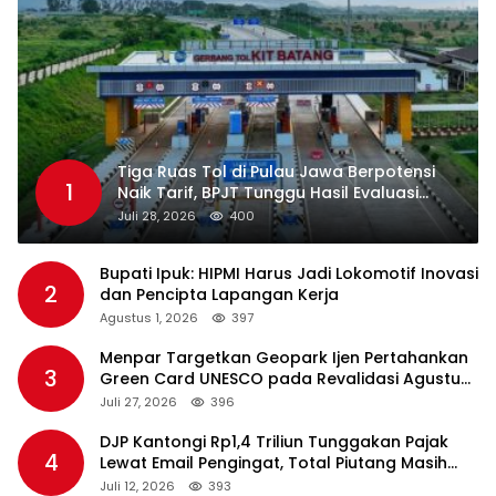
Tiga Ruas Tol di Pulau Jawa Berpotensi
1
Naik Tarif, BPJT Tunggu Hasil Evaluasi
Standar Pelayanan
Juli 28, 2026
400
Bupati Ipuk: HIPMI Harus Jadi Lokomotif Inovasi
2
dan Pencipta Lapangan Kerja
Agustus 1, 2026
397
Menpar Targetkan Geopark Ijen Pertahankan
3
Green Card UNESCO pada Revalidasi Agustus
2026
Juli 27, 2026
396
DJP Kantongi Rp1,4 Triliun Tunggakan Pajak
4
Lewat Email Pengingat, Total Piutang Masih
Rp36 Triliun
Juli 12, 2026
393