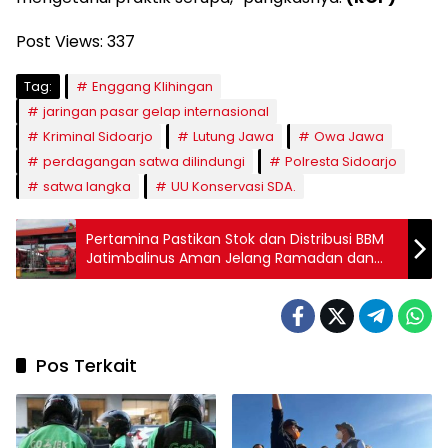
Post Views:
337
Tag:
Enggang Klihingan
jaringan pasar gelap internasional
Kriminal Sidoarjo
Lutung Jawa
Owa Jawa
perdagangan satwa dilindungi
Polresta Sidoarjo
satwa langka
UU Konservasi SDA.
Pertamina Pastikan Stok dan Distribusi BBM
Jatimbalinus Aman Jelang Ramadan dan
Idul Fitri
Pos Terkait