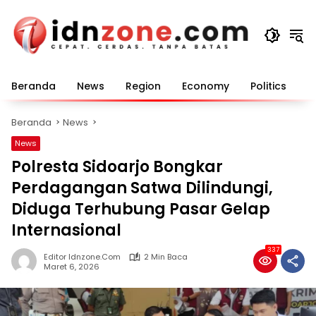
Langsung
ke
konten
Beranda
News
Region
Economy
Politics
E
Beranda
News
News
Polresta Sidoarjo Bongkar
Perdagangan Satwa Dilindungi,
Diduga Terhubung Pasar Gelap
Internasional
337
Editor Idnzone.com
2 Min Baca
Maret 6, 2026