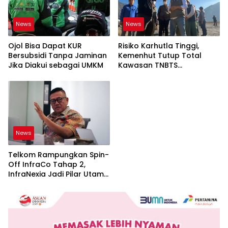
News
News
Ojol Bisa Dapat KUR
Risiko Karhutla Tinggi,
Bersubsidi Tanpa Jaminan
Kemenhut Tutup Total
Jika Diakui sebagai UMKM
Kawasan TNBTS
Sementara
News
Telkom Rampungkan Spin-
Off InfraCo Tahap 2,
InfraNexia Jadi Pilar Utama
Bisnis Wholesale
Connectivity