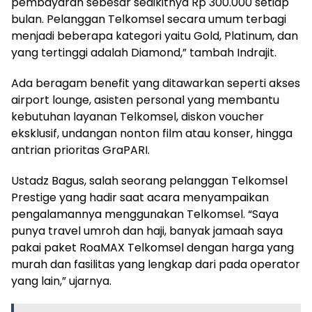
pembayaran sebesar sedikitnya Rp 300.000 setiap
bulan. Pelanggan Telkomsel secara umum terbagi
menjadi beberapa kategori yaitu Gold, Platinum, dan
yang tertinggi adalah Diamond,” tambah Indrajit.
Ada beragam benefit yang ditawarkan seperti akses
airport lounge, asisten personal yang membantu
kebutuhan layanan Telkomsel, diskon voucher
eksklusif, undangan nonton film atau konser, hingga
antrian prioritas GraPARI.
Ustadz Bagus, salah seorang pelanggan Telkomsel
Prestige yang hadir saat acara menyampaikan
pengalamannya menggunakan Telkomsel. “Saya
punya travel umroh dan haji, banyak jamaah saya
pakai paket RoaMAX Telkomsel dengan harga yang
murah dan fasilitas yang lengkap dari pada operator
yang lain,” ujarnya.