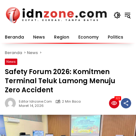
Langsung
ke
konten
Beranda
News
Region
Economy
Politics
E
Beranda
News
News
Safety Forum 2026: Komitmen
Terminal Teluk Lamong Menuju
Zero Accident
322
Editor Idnzone.com
2 Min Baca
Maret 14, 2026