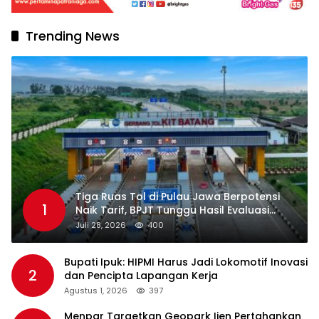
Trending News
Tiga Ruas Tol di Pulau Jawa Berpotensi
1
Naik Tarif, BPJT Tunggu Hasil Evaluasi
Standar Pelayanan
Juli 28, 2026
400
Bupati Ipuk: HIPMI Harus Jadi Lokomotif Inovasi
2
dan Pencipta Lapangan Kerja
Agustus 1, 2026
397
Menpar Targetkan Geopark Ijen Pertahankan