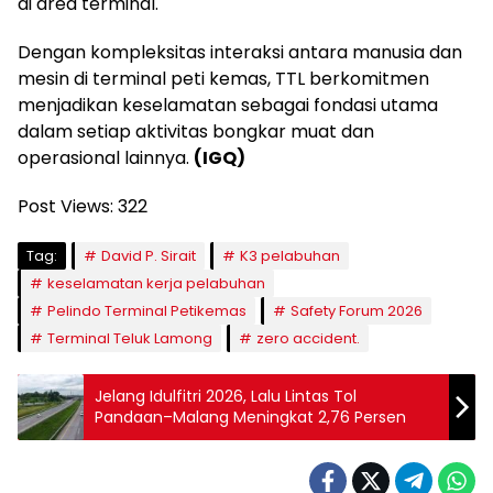
di area terminal.
Dengan kompleksitas interaksi antara manusia dan
mesin di terminal peti kemas, TTL berkomitmen
menjadikan keselamatan sebagai fondasi utama
dalam setiap aktivitas bongkar muat dan
operasional lainnya.
(IGQ)
Post Views:
322
Tag:
David P. Sirait
K3 pelabuhan
keselamatan kerja pelabuhan
Pelindo Terminal Petikemas
Safety Forum 2026
Terminal Teluk Lamong
zero accident.
Jelang Idulfitri 2026, Lalu Lintas Tol
Pandaan–Malang Meningkat 2,76 Persen