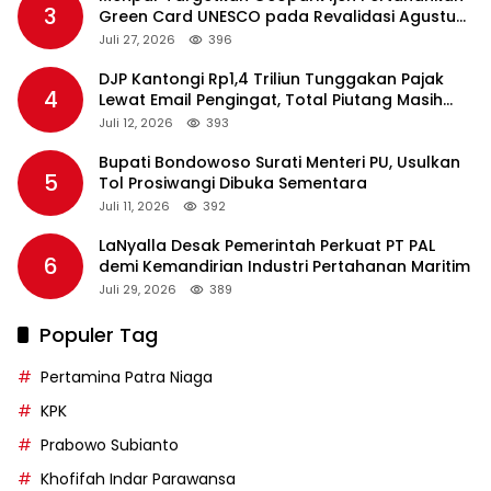
3
Green Card UNESCO pada Revalidasi Agustus
2026
Juli 27, 2026
396
DJP Kantongi Rp1,4 Triliun Tunggakan Pajak
4
Lewat Email Pengingat, Total Piutang Masih
Rp36 Triliun
Juli 12, 2026
393
Bupati Bondowoso Surati Menteri PU, Usulkan
5
Tol Prosiwangi Dibuka Sementara
Juli 11, 2026
392
LaNyalla Desak Pemerintah Perkuat PT PAL
6
demi Kemandirian Industri Pertahanan Maritim
Juli 29, 2026
389
Populer Tag
Pertamina Patra Niaga
KPK
Prabowo Subianto
Khofifah Indar Parawansa