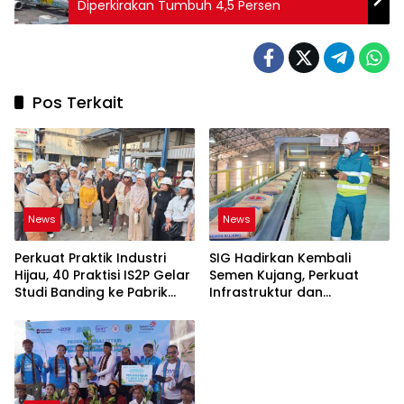
Diperkirakan Tumbuh 4,5 Persen
Pos Terkait
News
News
Perkuat Praktik Industri
SIG Hadirkan Kembali
Hijau, 40 Praktisi IS2P Gelar
Semen Kujang, Perkuat
Studi Banding ke Pabrik
Infrastruktur dan
Bogasari Jakarta
Pembangunan Jawa Barat