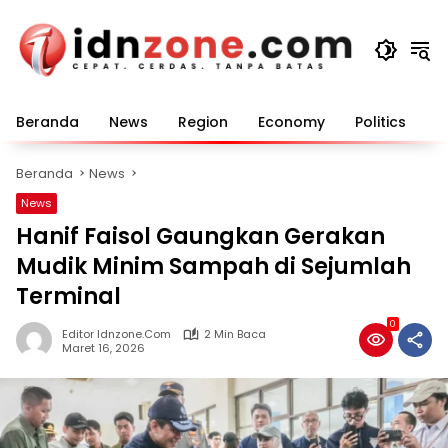
Langsung
ke
konten
Beranda
News
Region
Economy
Politics
E
Beranda
News
News
Hanif Faisol Gaungkan Gerakan
Mudik Minim Sampah di Sejumlah
Terminal
0
Editor Idnzone.com
2 Min Baca
Maret 16, 2026