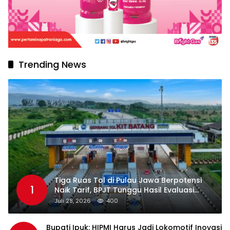
Trending News
Tiga Ruas Tol di Pulau Jawa Berpotensi
1
Naik Tarif, BPJT Tunggu Hasil Evaluasi
Standar Pelayanan
Juli 28, 2026
400
Bupati Ipuk: HIPMI Harus Jadi Lokomotif Inovasi