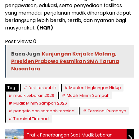
pengawasan, edukasi, serta penyediaan fasilitas
yang memadai, perjalanan mudik diharapkan dapat
berlangsung lebih bersih, tertib, dan nyaman bagi
masyarakat.
(HQR)
Post Views:
0
Baca Juga
Kunjungan Kerja ke Malang,
Presiden Prabowo Resmikan SMA Taruna
Nusantara
Tag:
fasilitas publik
Menteri Lingkungan Hidup
mudik Lebaran 2026
Mudik Minim Sampah
Mudik Minim Sampah 2026
pengelolaan sampah terminal
Terminal Purabaya
Terminal Tirtonadi
Trafik Penerbangan Saat Mudik Lebaran