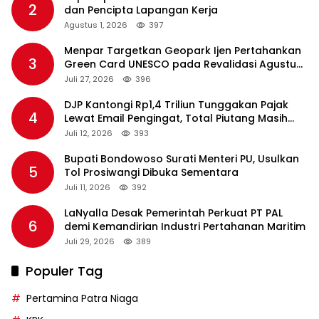
2
dan Pencipta Lapangan Kerja
Agustus 1, 2026
397
Menpar Targetkan Geopark Ijen Pertahankan
3
Green Card UNESCO pada Revalidasi Agustus
2026
Juli 27, 2026
396
DJP Kantongi Rp1,4 Triliun Tunggakan Pajak
4
Lewat Email Pengingat, Total Piutang Masih
Rp36 Triliun
Juli 12, 2026
393
Bupati Bondowoso Surati Menteri PU, Usulkan
5
Tol Prosiwangi Dibuka Sementara
Juli 11, 2026
392
LaNyalla Desak Pemerintah Perkuat PT PAL
6
demi Kemandirian Industri Pertahanan Maritim
Juli 29, 2026
389
Populer Tag
Pertamina Patra Niaga