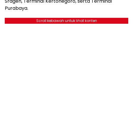
Sragen, Terminal Kertonegoro, serta Terminal
Purabaya.
Scroll kebawah untuk lihat konten