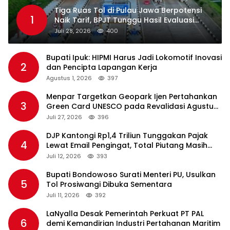
Tiga Ruas Tol di Pulau Jawa Berpotensi
1
Naik Tarif, BPJT Tunggu Hasil Evaluasi
Standar Pelayanan
Juli 28, 2026
400
Bupati Ipuk: HIPMI Harus Jadi Lokomotif Inovasi
2
dan Pencipta Lapangan Kerja
Agustus 1, 2026
397
Menpar Targetkan Geopark Ijen Pertahankan
3
Green Card UNESCO pada Revalidasi Agustus
2026
Juli 27, 2026
396
DJP Kantongi Rp1,4 Triliun Tunggakan Pajak
4
Lewat Email Pengingat, Total Piutang Masih
Rp36 Triliun
Juli 12, 2026
393
Bupati Bondowoso Surati Menteri PU, Usulkan
5
Tol Prosiwangi Dibuka Sementara
Juli 11, 2026
392
LaNyalla Desak Pemerintah Perkuat PT PAL
6
demi Kemandirian Industri Pertahanan Maritim