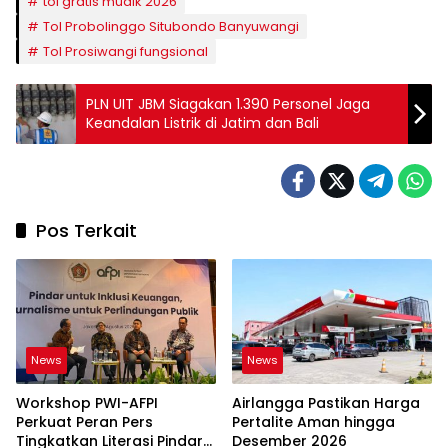
tol gratis mudik 2026
Tol Probolinggo Situbondo Banyuwangi
Tol Prosiwangi fungsional
PLN UIT JBM Siagakan 1.390 Personel Jaga
Keandalan Listrik di Jatim dan Bali
Pos Terkait
News
News
Workshop PWI-AFPI
Airlangga Pastikan Harga
Perkuat Peran Pers
Pertalite Aman hingga
Tingkatkan Literasi Pindar
Desember 2026