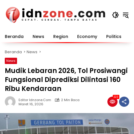
Langsung
ke
konten
Beranda
News
Region
Economy
Politics
E
Beranda
News
News
Mudik Lebaran 2026, Tol Prosiwangi
Fungsional Diprediksi Dilintasi 160
Ribu Kendaraan
223
Editor Idnzone.com
2 Min Baca
Maret 16, 2026