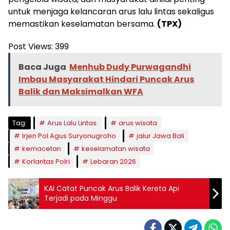
untuk menjaga kelancaran arus lalu lintas sekaligus
memastikan keselamatan bersama.
(TPX)
Post Views:
399
Baca Juga
Menhub Dudy Purwagandhi
Imbau Masyarakat Hindari Puncak Arus
Balik dan Maksimalkan WFA
Tag:
Arus Lalu Lintas.
arus wisata
Irjen Pol Agus Suryonugroho
jalur Jawa Bali
kemacetan
keselamatan wisata
Korlantas Polri
Lebaran 2026
KAI Catat Puncak Arus Balik Kereta Api
Terjadi pada Minggu