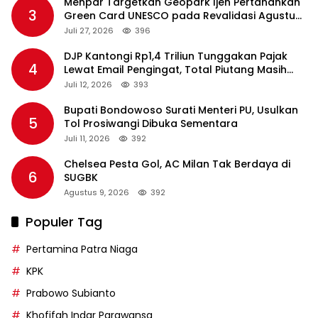
Menpar Targetkan Geopark Ijen Pertahankan
3
Green Card UNESCO pada Revalidasi Agustus
2026
Juli 27, 2026
396
DJP Kantongi Rp1,4 Triliun Tunggakan Pajak
4
Lewat Email Pengingat, Total Piutang Masih
Rp36 Triliun
Juli 12, 2026
393
Bupati Bondowoso Surati Menteri PU, Usulkan
5
Tol Prosiwangi Dibuka Sementara
Juli 11, 2026
392
Chelsea Pesta Gol, AC Milan Tak Berdaya di
6
SUGBK
Agustus 9, 2026
392
Populer Tag
Pertamina Patra Niaga
KPK
Prabowo Subianto
Khofifah Indar Parawansa