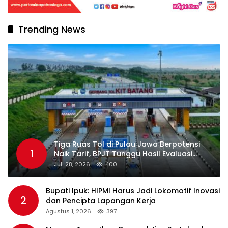
Trending News
Tiga Ruas Tol di Pulau Jawa Berpotensi
1
Naik Tarif, BPJT Tunggu Hasil Evaluasi
Standar Pelayanan
Juli 28, 2026
400
Bupati Ipuk: HIPMI Harus Jadi Lokomotif Inovasi
2
dan Pencipta Lapangan Kerja
Agustus 1, 2026
397