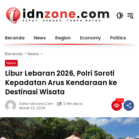
Langsung
ke
konten
Beranda
News
Region
Economy
Politics
E
Beranda
News
News
Libur Lebaran 2026, Polri Soroti
Kepadatan Arus Kendaraan ke
Destinasi Wisata
399
Editor Idnzone.com
2 Min Baca
Maret 22, 2026