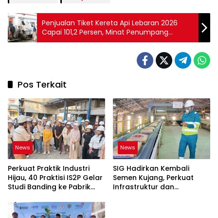
Penjualan Tiket Kereta Api Lebaran 2026
Capai 101,2 Persen, Minat Penumpang
Melonjak
Pos Terkait
News
News
Perkuat Praktik Industri
SIG Hadirkan Kembali
Hijau, 40 Praktisi IS2P Gelar
Semen Kujang, Perkuat
Studi Banding ke Pabrik
Infrastruktur dan
Bogasari Jakarta
Pembangunan Jawa Barat