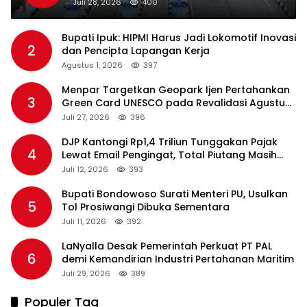
Standar Pelayanan
Juli 28, 2026
400
Bupati Ipuk: HIPMI Harus Jadi Lokomotif Inovasi
2
dan Pencipta Lapangan Kerja
Agustus 1, 2026
397
Menpar Targetkan Geopark Ijen Pertahankan
3
Green Card UNESCO pada Revalidasi Agustus
2026
Juli 27, 2026
396
DJP Kantongi Rp1,4 Triliun Tunggakan Pajak
4
Lewat Email Pengingat, Total Piutang Masih
Rp36 Triliun
Juli 12, 2026
393
Bupati Bondowoso Surati Menteri PU, Usulkan
5
Tol Prosiwangi Dibuka Sementara
Juli 11, 2026
392
LaNyalla Desak Pemerintah Perkuat PT PAL
6
demi Kemandirian Industri Pertahanan Maritim
Juli 29, 2026
389
Populer Tag