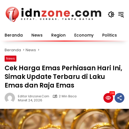
Langsung
ke
konten
Beranda
News
Region
Economy
Politics
E
Beranda
News
News
Cek Harga Emas Perhiasan Hari Ini,
Simak Update Terbaru di Laku
Emas dan Raja Emas
218
Editor Idnzone.com
2 Min Baca
Maret 24, 2026