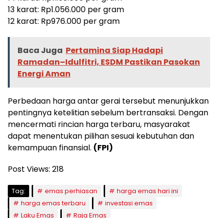
13 karat: Rp1.056.000 per gram
12 karat: Rp976.000 per gram
Baca Juga
Pertamina Siap Hadapi
Ramadan–Idulfitri, ESDM Pastikan Pasokan
Energi Aman
Perbedaan harga antar gerai tersebut menunjukkan
pentingnya ketelitian sebelum bertransaksi. Dengan
mencermati rincian harga terbaru, masyarakat
dapat menentukan pilihan sesuai kebutuhan dan
kemampuan finansial.
(FPI)
Post Views:
218
Tag:
emas perhiasan
harga emas hari ini
harga emas terbaru
investasi emas
Laku Emas
Raja Emas