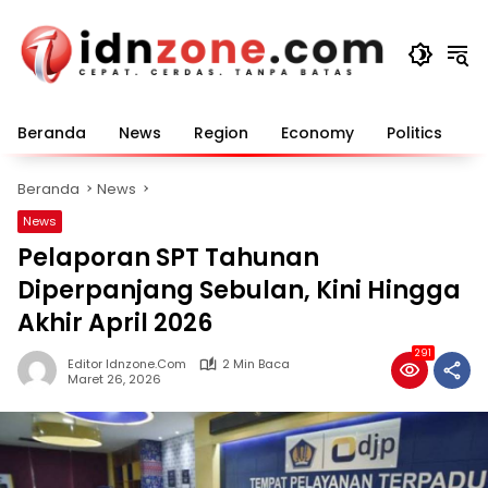
Langsung
ke
konten
Beranda
News
Region
Economy
Politics
E
Beranda
News
News
Pelaporan SPT Tahunan
Diperpanjang Sebulan, Kini Hingga
Akhir April 2026
291
Editor Idnzone.com
2 Min Baca
Maret 26, 2026