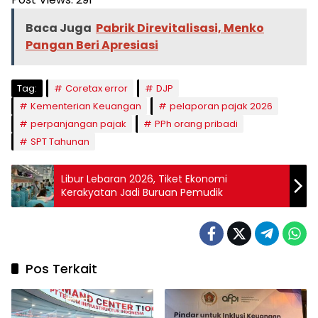
Baca Juga
Pabrik Direvitalisasi, Menko
Pangan Beri Apresiasi
Tag:
Coretax error
DJP
Kementerian Keuangan
pelaporan pajak 2026
perpanjangan pajak
PPh orang pribadi
SPT Tahunan
Libur Lebaran 2026, Tiket Ekonomi
Kerakyatan Jadi Buruan Pemudik
Pos Terkait