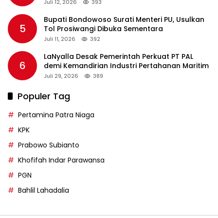
Rp36 Triliun
Juli 12, 2026
393
Bupati Bondowoso Surati Menteri PU, Usulkan
5
Tol Prosiwangi Dibuka Sementara
Juli 11, 2026
392
LaNyalla Desak Pemerintah Perkuat PT PAL
6
demi Kemandirian Industri Pertahanan Maritim
Juli 29, 2026
389
Populer Tag
Pertamina Patra Niaga
KPK
Prabowo Subianto
Khofifah Indar Parawansa
PGN
Bahlil Lahadalia