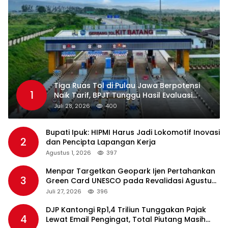
Tiga Ruas Tol di Pulau Jawa Berpotensi
1
Naik Tarif, BPJT Tunggu Hasil Evaluasi
Standar Pelayanan
Juli 28, 2026
400
Bupati Ipuk: HIPMI Harus Jadi Lokomotif Inovasi
2
dan Pencipta Lapangan Kerja
Agustus 1, 2026
397
Menpar Targetkan Geopark Ijen Pertahankan
3
Green Card UNESCO pada Revalidasi Agustus
2026
Juli 27, 2026
396
DJP Kantongi Rp1,4 Triliun Tunggakan Pajak
4
Lewat Email Pengingat, Total Piutang Masih