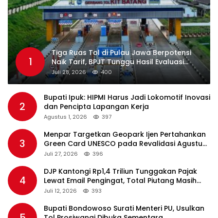
Tiga Ruas Tol di Pulau Jawa Berpotensi
1
Naik Tarif, BPJT Tunggu Hasil Evaluasi
Standar Pelayanan
Juli 28, 2026
400
Bupati Ipuk: HIPMI Harus Jadi Lokomotif Inovasi
2
dan Pencipta Lapangan Kerja
Agustus 1, 2026
397
Menpar Targetkan Geopark Ijen Pertahankan
3
Green Card UNESCO pada Revalidasi Agustus
2026
Juli 27, 2026
396
DJP Kantongi Rp1,4 Triliun Tunggakan Pajak
4
Lewat Email Pengingat, Total Piutang Masih
Rp36 Triliun
Juli 12, 2026
393
Bupati Bondowoso Surati Menteri PU, Usulkan
5
Tol Prosiwangi Dibuka Sementara