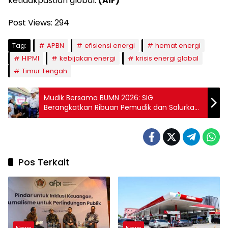
ketidakpastian global.
(AIF)
Post Views:
294
Tag:
APBN
efisiensi energi
hemat energi
HIPMI
kebijakan energi
krisis energi global
Timur Tengah
Mudik Bersama BUMN 2026: SIG
Berangkatkan Ribuan Pemudik dan Salurkan
Bantuan di 8 Provinsi
Pos Terkait