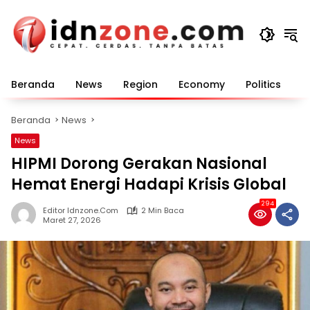
Langsung
ke
konten
Beranda
News
Region
Economy
Politics
E
Beranda
News
News
HIPMI Dorong Gerakan Nasional
Hemat Energi Hadapi Krisis Global
294
Editor Idnzone.com
2 Min Baca
Maret 27, 2026