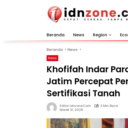
Langsung
ke
konten
Beranda
News
Region
Ec
Beranda
News
News
Khofifah Indar Pa
Jatim Percepat P
Sertifikasi Tanah
Editor Idnzone.com
3 Min Baca
Maret 31, 2026