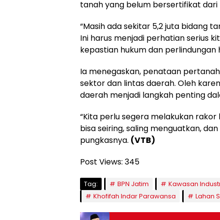
tanah yang belum bersertifikat dari t
“Masih ada sekitar 5,2 juta bidang ta
Ini harus menjadi perhatian serius ki
kepastian hukum dan perlindungan h
Ia menegaskan, penataan pertanaha
sektor dan lintas daerah. Oleh karen
daerah menjadi langkah penting da
“Kita perlu segera melakukan rakor 
bisa seiring, saling menguatkan, dan
pungkasnya.
(VTB)
Post Views:
345
Tag:
BPN Jatim
Kawasan Industr
Khofifah Indar Parawansa
Lahan S