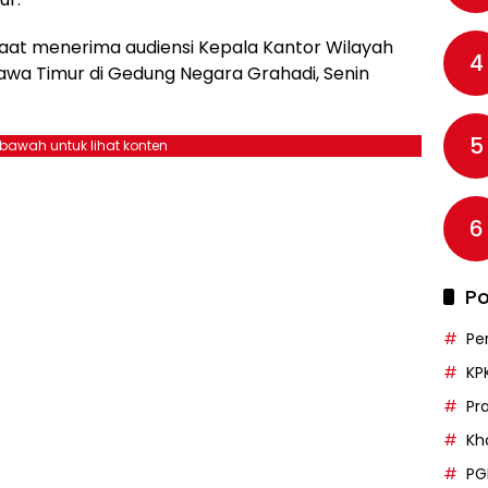
saat menerima audiensi Kepala Kantor Wilayah
4
awa Timur di Gedung Negara Grahadi, Senin
5
ebawah untuk lihat konten
6
Po
Pe
KP
Pr
Kh
PG