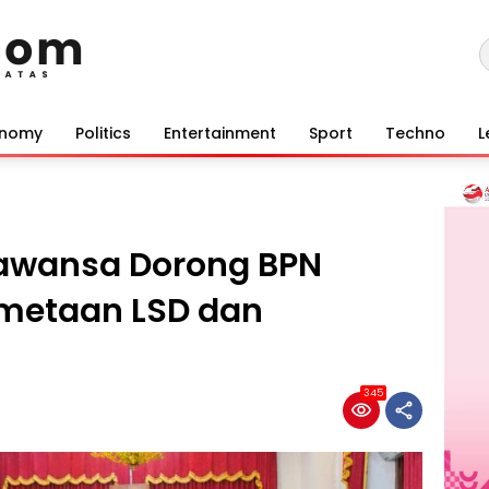
onomy
Politics
Entertainment
Sport
Techno
L
rawansa Dorong BPN
emetaan LSD dan
345