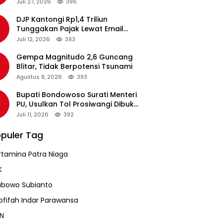
pada Revalidasi Agustus 2026
Juli 27, 2026
396
DJP Kantongi Rp1,4 Triliun
Tunggakan Pajak Lewat Email
Pengingat, Total Piutang Masih
Juli 12, 2026
393
Rp36 Triliun
Gempa Magnitudo 2,6 Guncang
Blitar, Tidak Berpotensi Tsunami
Agustus 9, 2026
393
Bupati Bondowoso Surati Menteri
PU, Usulkan Tol Prosiwangi Dibuka
Sementara
Juli 11, 2026
392
puler Tag
rtamina Patra Niaga
K
abowo Subianto
ofifah Indar Parawansa
N