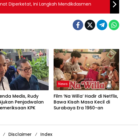
at Diperketat, Ini Langkah Mendikdasmen
News
enda Medis, Rudy
Film ‘Na Willa’ Hadir di Netflix,
Ajukan Penjadwalan
Bawa Kisah Masa Kecil di
Pemeriksaan KPK
Surabaya Era 1960-an
Disclaimer
Index