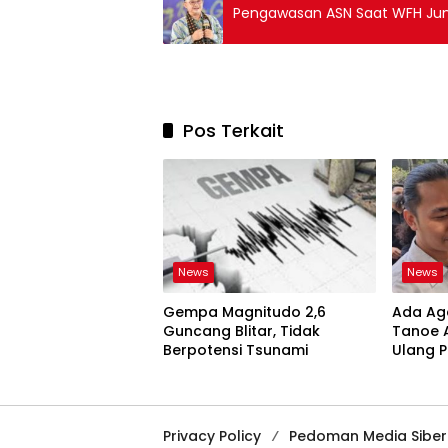
Pengawasan ASN Saat WFH Jum
Pos Terkait
News
News
Gempa Magnitudo 2,6
Ada Ag
Guncang Blitar, Tidak
Tanoe 
Berpotensi Tsunami
Ulang 
Privacy Policy
Pedoman Media Siber