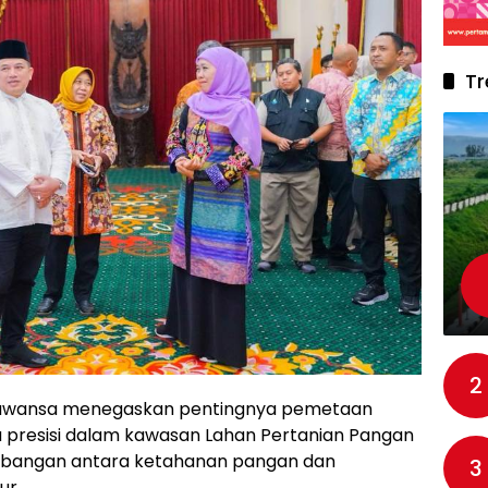
Tr
2
arawansa menegaskan pentingnya pemetaan
a presisi dalam kawasan Lahan Pertanian Pangan
mbangan antara ketahanan pangan dan
3
ur.