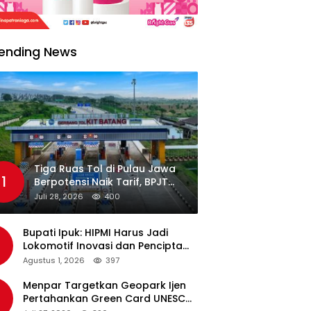
ending News
Tiga Ruas Tol di Pulau Jawa
1
Berpotensi Naik Tarif, BPJT
Tunggu Hasil Evaluasi
Juli 28, 2026
400
Standar Pelayanan
Bupati Ipuk: HIPMI Harus Jadi
Lokomotif Inovasi dan Pencipta
Lapangan Kerja
Agustus 1, 2026
397
Menpar Targetkan Geopark Ijen
Pertahankan Green Card UNESCO