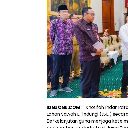
IDNZONE.COM
– Khofifah Indar P
Lahan Sawah Dilindungi (LSD) secar
Berkelanjutan guna menjaga kesei
pengembangan industri di Jawa Tim