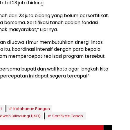
otal 23 juta bidang.
nah dari 23 juta bidang yang belum bersertifikat.
ta bersama. Sertifikasi tanah adalah fondasi
ak masyarakat,” ujarnya.
n di Jawa Timur membutuhkan sinergi lintas
a itu, koordinasi intensif dengan para kepala
lam mempercepat realisasi program tersebut.
bersama bupati dan wali kota agar langkah kita
 percepatan ini dapat segera tercapai,”
i
Ketahanan Pangan
awah Dilindungi (LSD)
Sertifikasi Tanah.