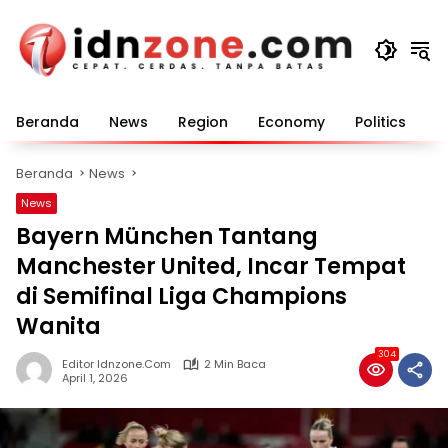
Langsung
ke
konten
Beranda
News
Region
Economy
Politics
E
Beranda
News
News
Bayern München Tantang
Manchester United, Incar Tempat
di Semifinal Liga Champions
Wanita
304
Editor Idnzone.com
2 Min Baca
April 1, 2026