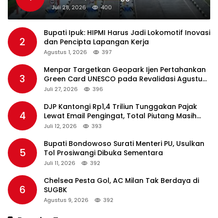
Standar Pelayanan
Juli 28, 2026
400
Bupati Ipuk: HIPMI Harus Jadi Lokomotif Inovasi
2
dan Pencipta Lapangan Kerja
Agustus 1, 2026
397
Menpar Targetkan Geopark Ijen Pertahankan
3
Green Card UNESCO pada Revalidasi Agustus
2026
Juli 27, 2026
396
DJP Kantongi Rp1,4 Triliun Tunggakan Pajak
4
Lewat Email Pengingat, Total Piutang Masih
Rp36 Triliun
Juli 12, 2026
393
Bupati Bondowoso Surati Menteri PU, Usulkan
5
Tol Prosiwangi Dibuka Sementara
Juli 11, 2026
392
Chelsea Pesta Gol, AC Milan Tak Berdaya di
6
SUGBK
Agustus 9, 2026
392