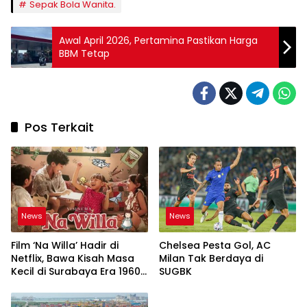
Sepak Bola Wanita.
Awal April 2026, Pertamina Pastikan Harga
BBM Tetap
Pos Terkait
News
News
Film ‘Na Willa’ Hadir di
Chelsea Pesta Gol, AC
Netflix, Bawa Kisah Masa
Milan Tak Berdaya di
Kecil di Surabaya Era 1960-
SUGBK
an