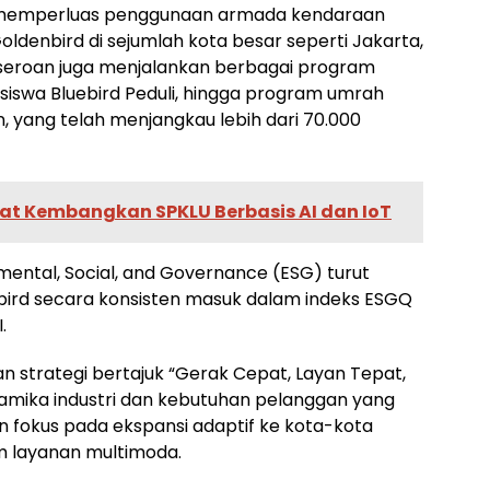
rus memperluas penggunaan armada kendaraan
 Goldenbird di sejumlah kota besar seperti Jakarta,
seroan juga menjalankan berbagai program
Beasiswa Bluebird Peduli, hingga program umrah
 yang telah menjangkau lebih dari 70.000
at Kembangkan SPKLU Berbasis AI dan IoT
ental, Social, and Governance (ESG) turut
ird secara konsisten masuk dalam indeks ESGQ
.
 strategi bertajuk “Gerak Cepat, Layan Tepat,
mika industri dan kebutuhan pelanggan yang
 fokus pada ekspansi adaptif ke kota-kota
m layanan multimoda.