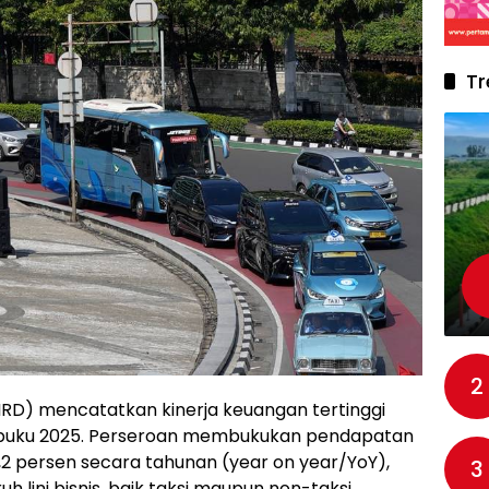
Tr
2
BIRD) mencatatkan kinerja keuangan tertinggi
un buku 2025. Perseroan membukukan pendapatan
3,2 persen secara tahunan (year on year/YoY),
3
uh lini bisnis, baik taksi maupun non-taksi.