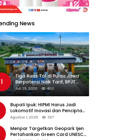
ending News
Tiga Ruas Tol di Pulau Jawa
1
Berpotensi Naik Tarif, BPJT
Tunggu Hasil Evaluasi
Juli 28, 2026
400
Standar Pelayanan
Bupati Ipuk: HIPMI Harus Jadi
Lokomotif Inovasi dan Pencipta
Lapangan Kerja
Agustus 1, 2026
397
Menpar Targetkan Geopark Ijen
Pertahankan Green Card UNESCO