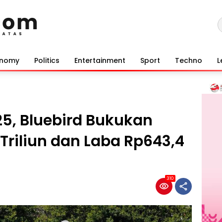
onomy
Politics
Entertainment
Sport
Techno
L
25, Bluebird Bukukan
Triliun dan Laba Rp643,4
310