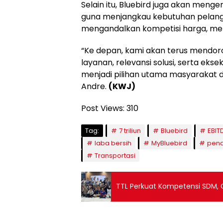
Selain itu, Bluebird juga akan meng
guna menjangkau kebutuhan pelan
mengandalkan kompetisi harga, mel
“Ke depan, kami akan terus mendor
layanan, relevansi solusi, serta ekse
menjadi pilihan utama masyarakat 
Andre.
(KWJ)
Post Views:
310
Tag:
7 triliun
Bluebird
EBIT
laba bersih
MyBluebird
pend
Transportasi
TTL Perkuat Kompetensi SDM, G