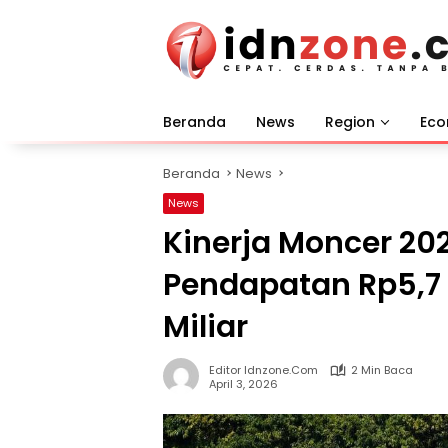
Langsung
ke
konten
Beranda
News
Region
Ec
Beranda
News
News
Kinerja Moncer 20
Pendapatan Rp5,7 
Miliar
Editor Idnzone.com
2 Min Baca
April 3, 2026