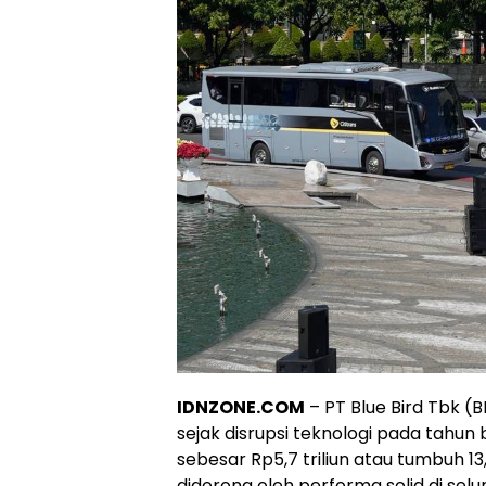
IDNZONE.COM
– PT Blue Bird Tbk (
sejak disrupsi teknologi pada tah
sebesar Rp5,7 triliun atau tumbuh 1
didorong oleh performa solid di selur