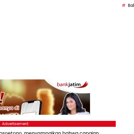
Bah
Advertisement
jokosoetono, menyampaikan bahwa capaian