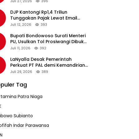
pada Revalidasi Agustus 2026
Juli 27, 2026
396
DJP Kantongi Rp1,4 Triliun
Tunggakan Pajak Lewat Email
Pengingat, Total Piutang Masih
Juli 12, 2026
393
Rp36 Triliun
Bupati Bondowoso Surati Menteri
PU, Usulkan Tol Prosiwangi Dibuka
Sementara
Juli 11, 2026
392
LaNyalla Desak Pemerintah
Perkuat PT PAL demi Kemandirian
Industri Pertahanan Maritim
Juli 29, 2026
389
puler Tag
rtamina Patra Niaga
K
abowo Subianto
ofifah Indar Parawansa
N