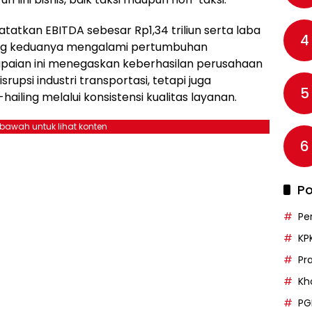
ncatatkan EBITDA sebesar Rp1,34 triliun serta laba
4
yang keduanya mengalami pertumbuhan
paian ini menegaskan keberhasilan perusahaan
rupsi industri transportasi, tetapi juga
5
ailing melalui konsistensi kualitas layanan.
ebawah untuk lihat konten
6
Po
Pe
KP
Pr
Kh
PG