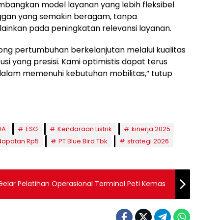
embangkan model layanan yang lebih fleksibel
ggan yang semakin beragam, tanpa
ainkan pada peningkatan relevansi layanan.
ong pertumbuhan berkelanjutan melalui kualitas
kusi yang presisi. Kami optimistis dapat terus
dalam memenuhi kebutuhan mobilitas,” tutup
DA
ESG
Kendaraan Listrik
kinerja 2025
apatan Rp5
PT Blue Bird Tbk
strategi 2026
elar Pelatihan Operasional Terminal Peti Kemas