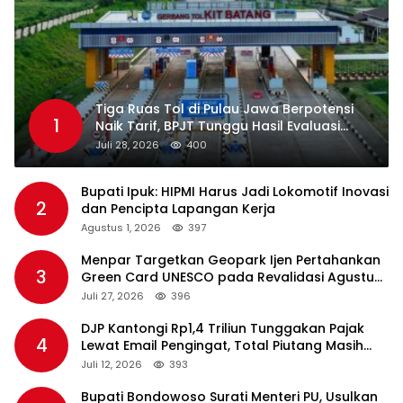
Tiga Ruas Tol di Pulau Jawa Berpotensi
1
Naik Tarif, BPJT Tunggu Hasil Evaluasi
Standar Pelayanan
Juli 28, 2026
400
Bupati Ipuk: HIPMI Harus Jadi Lokomotif Inovasi
2
dan Pencipta Lapangan Kerja
Agustus 1, 2026
397
Menpar Targetkan Geopark Ijen Pertahankan
3
Green Card UNESCO pada Revalidasi Agustus
2026
Juli 27, 2026
396
DJP Kantongi Rp1,4 Triliun Tunggakan Pajak
4
Lewat Email Pengingat, Total Piutang Masih
Rp36 Triliun
Juli 12, 2026
393
Bupati Bondowoso Surati Menteri PU, Usulkan