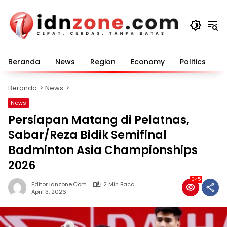
Langsung
ke
konten
Beranda
News
Region
Economy
Politics
E
Beranda
News
News
Persiapan Matang di Pelatnas,
Sabar/Reza Bidik Semifinal
Badminton Asia Championships
2026
345
Editor Idnzone.com
2 Min Baca
April 3, 2026