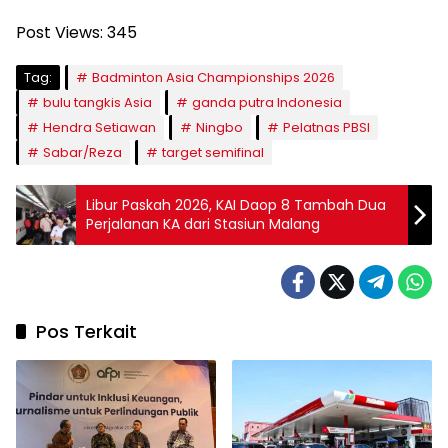
Post Views:
345
Tag:
Badminton Asia Championships 2026
bulu tangkis Asia
ganda putra Indonesia
Hendra Setiawan
Ningbo
Pelatnas PBSI
Sabar/Reza
target semifinal
Libur Paskah 2026, KAI Daop 8 Tambah Dua
Perjalanan KA dari Stasiun Malang
Pos Terkait