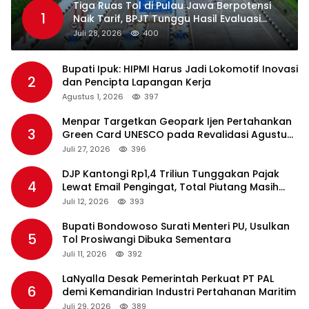
Tiga Ruas Tol di Pulau Jawa Berpotensi
1
Naik Tarif, BPJT Tunggu Hasil Evaluasi
Standar Pelayanan
Juli 28, 2026
400
Bupati Ipuk: HIPMI Harus Jadi Lokomotif Inovasi
2
dan Pencipta Lapangan Kerja
Agustus 1, 2026
397
Menpar Targetkan Geopark Ijen Pertahankan
3
Green Card UNESCO pada Revalidasi Agustus
2026
Juli 27, 2026
396
DJP Kantongi Rp1,4 Triliun Tunggakan Pajak
4
Lewat Email Pengingat, Total Piutang Masih
Rp36 Triliun
Juli 12, 2026
393
Bupati Bondowoso Surati Menteri PU, Usulkan
5
Tol Prosiwangi Dibuka Sementara
Juli 11, 2026
392
LaNyalla Desak Pemerintah Perkuat PT PAL
6
demi Kemandirian Industri Pertahanan Maritim
Juli 29, 2026
389