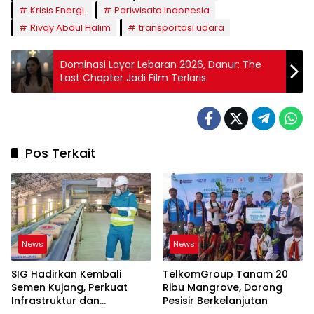
Krisis Energi.
Pariwisata Indonesia
Rivqy Abdul Halim
transportasi udara
Dominasi Layar Lebaran 2026, Danur: The
Last Chapter Jadi Film Terlaris
Pos Terkait
News
News
SIG Hadirkan Kembali
TelkomGroup Tanam 20
Semen Kujang, Perkuat
Ribu Mangrove, Dorong
Infrastruktur dan
Pesisir Berkelanjutan