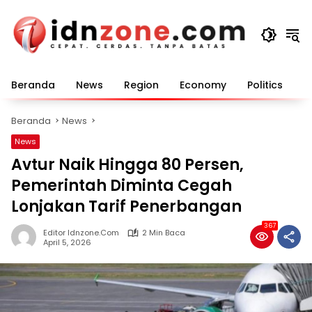
Langsung
ke
konten
Beranda
News
Region
Economy
Politics
E
Beranda
News
News
Avtur Naik Hingga 80 Persen,
Pemerintah Diminta Cegah
Lonjakan Tarif Penerbangan
367
Editor Idnzone.com
2 Min Baca
April 5, 2026