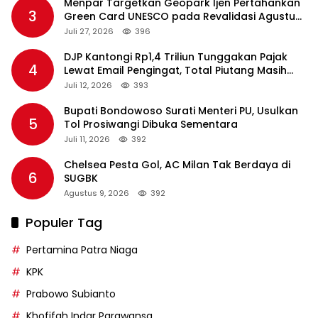
Menpar Targetkan Geopark Ijen Pertahankan
3
Green Card UNESCO pada Revalidasi Agustus
2026
Juli 27, 2026
396
DJP Kantongi Rp1,4 Triliun Tunggakan Pajak
4
Lewat Email Pengingat, Total Piutang Masih
Rp36 Triliun
Juli 12, 2026
393
Bupati Bondowoso Surati Menteri PU, Usulkan
5
Tol Prosiwangi Dibuka Sementara
Juli 11, 2026
392
Chelsea Pesta Gol, AC Milan Tak Berdaya di
6
SUGBK
Agustus 9, 2026
392
Populer Tag
Pertamina Patra Niaga
KPK
Prabowo Subianto
Khofifah Indar Parawansa