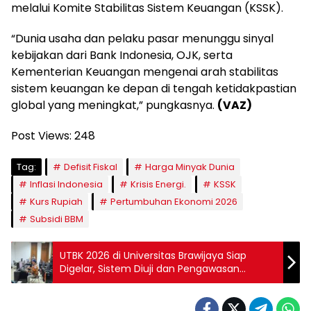
melalui Komite Stabilitas Sistem Keuangan (KSSK).
“Dunia usaha dan pelaku pasar menunggu sinyal
kebijakan dari Bank Indonesia, OJK, serta
Kementerian Keuangan mengenai arah stabilitas
sistem keuangan ke depan di tengah ketidakpastian
global yang meningkat,” pungkasnya.
(VAZ)
Post Views:
248
Tag:
Defisit Fiskal
Harga Minyak Dunia
Inflasi Indonesia
Krisis Energi.
KSSK
Kurs Rupiah
Pertumbuhan Ekonomi 2026
Subsidi BBM
UTBK 2026 di Universitas Brawijaya Siap
Digelar, Sistem Diuji dan Pengawasan
Diperketat