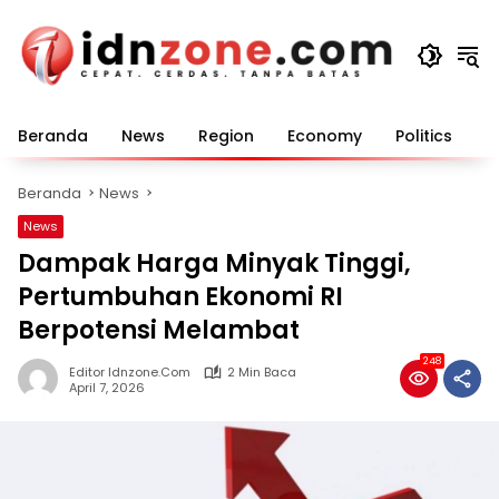
Langsung
ke
konten
Beranda
News
Region
Economy
Politics
E
Beranda
News
News
Dampak Harga Minyak Tinggi,
Pertumbuhan Ekonomi RI
Berpotensi Melambat
248
Editor Idnzone.com
2 Min Baca
April 7, 2026