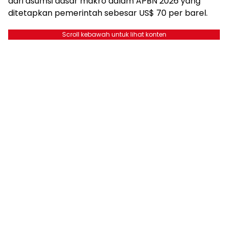
dari asumsi dasar makro dalam APBN 2026 yang
ditetapkan pemerintah sebesar US$ 70 per barel.
Scroll kebawah untuk lihat konten