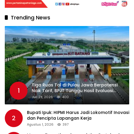
Trending News
Tiga Ruas Tol di Pulau Jawa Berpotensi
1
Naik Tarif, BPJT Tunggu Hasil Evaluasi
Standar Pelayanan
Juli 28, 2026
400
Bupati Ipuk: HIPMI Harus Jadi Lokomotif Inovasi
2
dan Pencipta Lapangan Kerja
Agustus 1, 2026
397