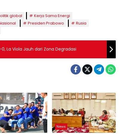
litik global
Kerja Sama Energi
Nasional
Presiden Prabowo
Rusia
0, La Viola Jauh dari Zona Degradasi
News