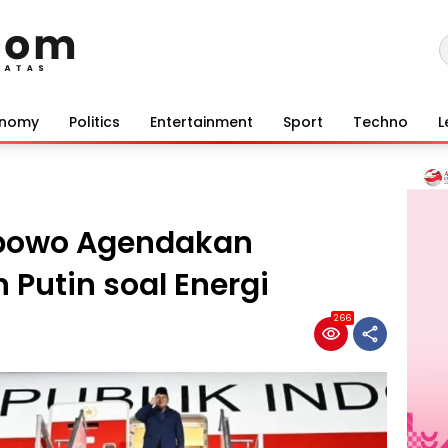
onomy
Politics
Entertainment
Sport
Techno
L
abowo Agendakan
Putin soal Energi
266