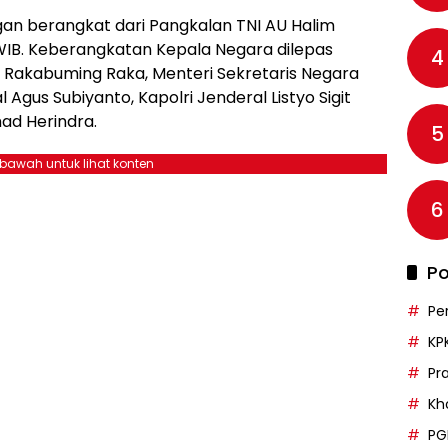
n berangkat dari Pangkalan TNI AU Halim
WIB. Keberangkatan Kepala Negara dilepas
4
n Rakabuming Raka, Menteri Sekretaris Negara
 Agus Subiyanto, Kapolri Jenderal Listyo Sigit
ad Herindra.
5
ebawah untuk lihat konten
6
Po
Pe
KP
Pr
Kh
PG