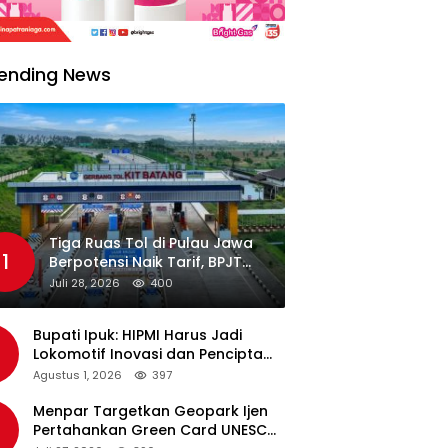
ending News
Tiga Ruas Tol di Pulau Jawa
1
Berpotensi Naik Tarif, BPJT
Tunggu Hasil Evaluasi
Juli 28, 2026
400
Standar Pelayanan
Bupati Ipuk: HIPMI Harus Jadi
Lokomotif Inovasi dan Pencipta
Lapangan Kerja
Agustus 1, 2026
397
Menpar Targetkan Geopark Ijen
Pertahankan Green Card UNESCO