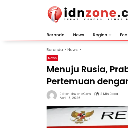
Langsung
ke
konten
Beranda
News
Region
Ec
Beranda
News
News
Menuju Rusia, Pr
Pertemuan dengan 
Editor Idnzone.com
2 Min Baca
April 13, 2026