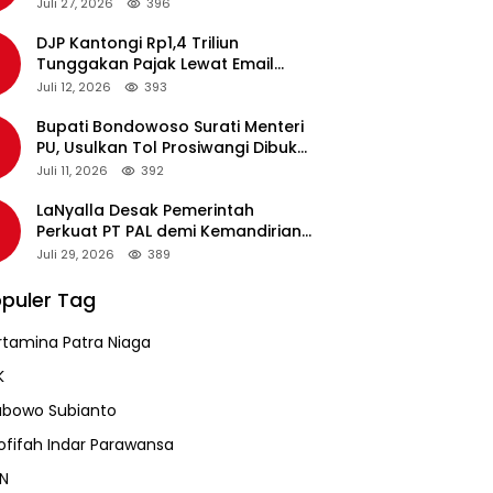
pada Revalidasi Agustus 2026
Juli 27, 2026
396
DJP Kantongi Rp1,4 Triliun
Tunggakan Pajak Lewat Email
Pengingat, Total Piutang Masih
Juli 12, 2026
393
Rp36 Triliun
Bupati Bondowoso Surati Menteri
PU, Usulkan Tol Prosiwangi Dibuka
Sementara
Juli 11, 2026
392
LaNyalla Desak Pemerintah
Perkuat PT PAL demi Kemandirian
Industri Pertahanan Maritim
Juli 29, 2026
389
puler Tag
rtamina Patra Niaga
K
abowo Subianto
ofifah Indar Parawansa
N