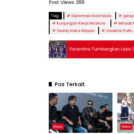
Post Views:
266
Tag:
Diplomasi Indonesia
geopo
Kunjungan Kerja Moskow.
Minyak 
Teddy Indra Wijaya
Vladimir Putin
Fiorentina Tumbangkan Lazio 1-
Pos Terkait
News
News