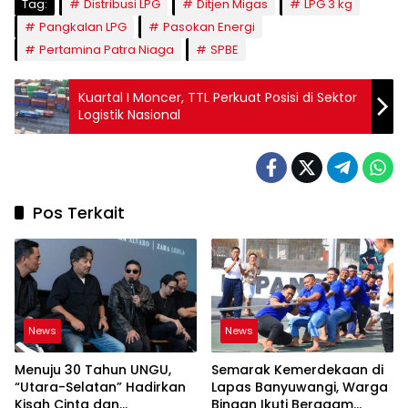
Tag:
Distribusi LPG
Ditjen Migas
LPG 3 kg
Pangkalan LPG
Pasokan Energi
Pertamina Patra Niaga
SPBE
Kuartal I Moncer, TTL Perkuat Posisi di Sektor
Logistik Nasional
Pos Terkait
News
News
Menuju 30 Tahun UNGU,
Semarak Kemerdekaan di
“Utara-Selatan” Hadirkan
Lapas Banyuwangi, Warga
Kisah Cinta dan
Binaan Ikuti Beragam