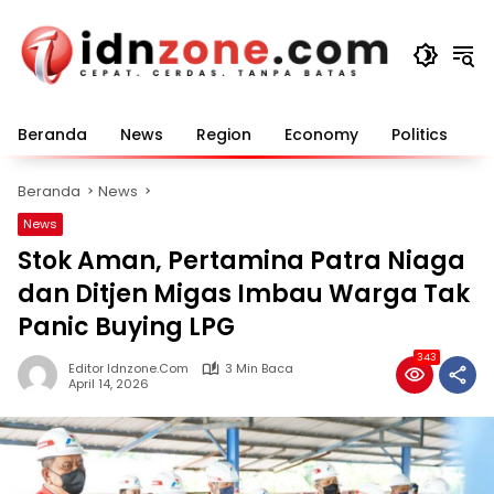
Langsung
ke
konten
Beranda
News
Region
Economy
Politics
E
Beranda
News
News
Stok Aman, Pertamina Patra Niaga
dan Ditjen Migas Imbau Warga Tak
Panic Buying LPG
343
Editor Idnzone.com
3 Min Baca
April 14, 2026