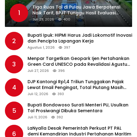
Tiga Ruas Tol di Pulau Jawa Berpotensi
1
Naik Tarif, BPJT Tunggu Hasil Evaluasi
Standar Pelayanan
Juli 28, 2026
400
Bupati Ipuk: HIPMI Harus Jadi Lokomotif Inovasi
2
dan Pencipta Lapangan Kerja
Agustus 1, 2026
397
Menpar Targetkan Geopark Ijen Pertahankan
3
Green Card UNESCO pada Revalidasi Agustus
2026
Juli 27, 2026
396
DJP Kantongi Rp1,4 Triliun Tunggakan Pajak
4
Lewat Email Pengingat, Total Piutang Masih
Rp36 Triliun
Juli 12, 2026
393
Bupati Bondowoso Surati Menteri PU, Usulkan
5
Tol Prosiwangi Dibuka Sementara
Juli 11, 2026
392
LaNyalla Desak Pemerintah Perkuat PT PAL
6
demi Kemandirian Industri Pertahanan Maritim