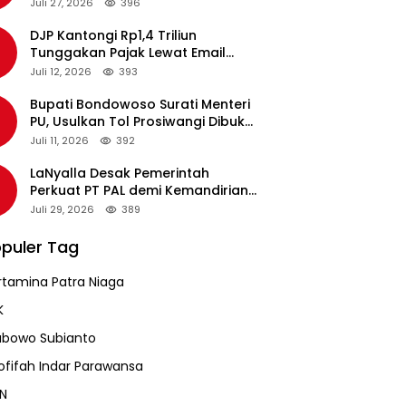
pada Revalidasi Agustus 2026
Juli 27, 2026
396
DJP Kantongi Rp1,4 Triliun
Tunggakan Pajak Lewat Email
Pengingat, Total Piutang Masih
Juli 12, 2026
393
Rp36 Triliun
Bupati Bondowoso Surati Menteri
PU, Usulkan Tol Prosiwangi Dibuka
Sementara
Juli 11, 2026
392
LaNyalla Desak Pemerintah
Perkuat PT PAL demi Kemandirian
Industri Pertahanan Maritim
Juli 29, 2026
389
puler Tag
rtamina Patra Niaga
K
abowo Subianto
ofifah Indar Parawansa
N