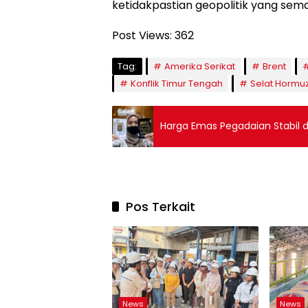
ketidakpastian geopolitik yang sem
Post Views:
362
Tag:
Amerika Serikat
Brent
Konflik Timur Tengah
Selat Hormu
Harga Emas Pegadaian Stabil d
Pos Terkait
News
News