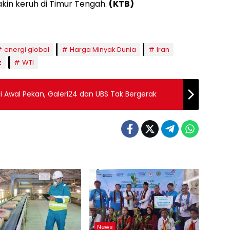
akin keruh di Timur Tengah.
(KTB)
energi global
Harga Minyak Dunia
Iran
z
WTI
i Awal Pekan, Galeri24 dan UBS Tak Bergerak
News