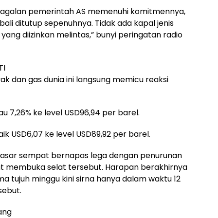
 kegagalan pemerintah AS memenuhi komitmennya,
li ditutup sepenuhnya. Tidak ada kapal jenis
ang diizinkan melintas,” bunyi peringatan radio
TI
ak dan gas dunia ini langsung memicu reaksi
au 7,26% ke level USD96,94 per barel.
aik USD6,07 ke level USD89,92 per barel.
pasar sempat bernapas lega dengan penurunan
at membuka selat tersebut. Harapan berakhirnya
ma tujuh minggu kini sirna hanya dalam waktu 12
sebut.
ang