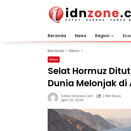
Langsung
ke
konten
Beranda
News
Region
Ec
Beranda
News
News
Selat Hormuz Ditu
Dunia Melonjak di 
Editor Idnzone.com
2 Min Baca
April 20, 2026