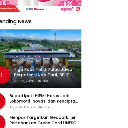
ending News
Tiga Ruas Tol di Pulau Jawa
1
Berpotensi Naik Tarif, BPJT
Tunggu Hasil Evaluasi
Juli 28, 2026
400
Standar Pelayanan
Bupati Ipuk: HIPMI Harus Jadi
Lokomotif Inovasi dan Pencipta
Lapangan Kerja
Agustus 1, 2026
397
Menpar Targetkan Geopark Ijen
Pertahankan Green Card UNESCO