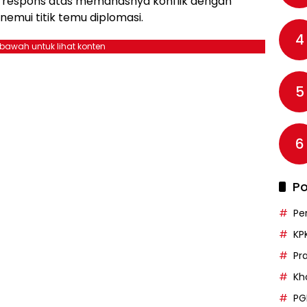
ai respons atas memanasnya konflik dengan
emui titik temu diplomasi.
4
ebawah untuk lihat konten
5
6
Po
Pe
KP
Pr
Kh
PG