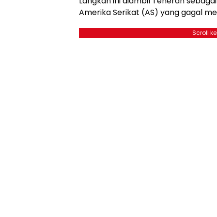
Langkah ini diambil Teheran sebag
Amerika Serikat (AS) yang gagal men
Scroll k