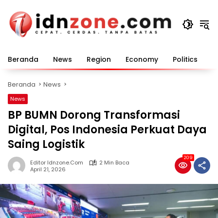
Langsung
ke
konten
Beranda
News
Region
Economy
Politics
E
Beranda
News
News
BP BUMN Dorong Transformasi
Digital, Pos Indonesia Perkuat Daya
Saing Logistik
209
Editor Idnzone.com
2 Min Baca
April 21, 2026