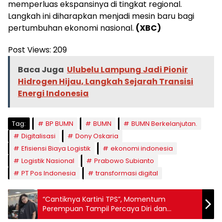
memperluas ekspansinya di tingkat regional.
Langkah ini diharapkan menjadi mesin baru bagi
pertumbuhan ekonomi nasional.
(XBC)
Post Views:
209
Baca Juga
Ulubelu Lampung Jadi Pionir
Hidrogen Hijau, Langkah Sejarah Transisi
Energi Indonesia
Tag:
BP BUMN
BUMN
BUMN Berkelanjutan.
Digitalisasi
Dony Oskaria
Efisiensi Biaya Logistik
ekonomi indonesia
Logistik Nasional
Prabowo Subianto
PT Pos Indonesia
transformasi digital
“Cantiknya Kartini TPS”, Momentum
Perempuan Tampil Percaya Diri dan
Profesional