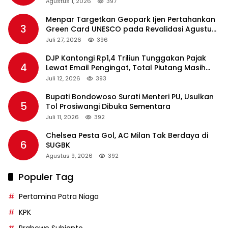
Agustus 1, 2026
397
Menpar Targetkan Geopark Ijen Pertahankan
3
Green Card UNESCO pada Revalidasi Agustus
2026
Juli 27, 2026
396
DJP Kantongi Rp1,4 Triliun Tunggakan Pajak
4
Lewat Email Pengingat, Total Piutang Masih
Rp36 Triliun
Juli 12, 2026
393
Bupati Bondowoso Surati Menteri PU, Usulkan
5
Tol Prosiwangi Dibuka Sementara
Juli 11, 2026
392
Chelsea Pesta Gol, AC Milan Tak Berdaya di
6
SUGBK
Agustus 9, 2026
392
Populer Tag
Pertamina Patra Niaga
KPK
Prabowo Subianto