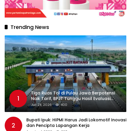
Trending News
Tiga Ruas Tol di Pulau Jawa Berpotensi
1
Naik Tarif, BPJT Tunggu Hasil Evaluasi
Standar Pelayanan
Juli 28, 2026
400
Bupati Ipuk: HIPMI Harus Jadi Lokomotif Inovasi
2
dan Pencipta Lapangan Kerja