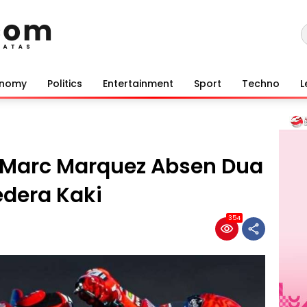
onomy
Politics
Entertainment
Sport
Techno
L
 Marc Marquez Absen Dua
dera Kaki
354