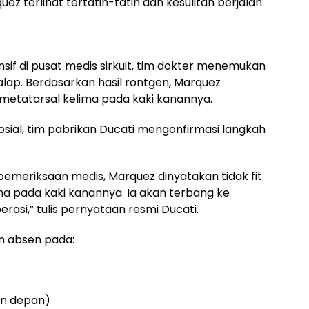
uez terlihat tertatih-tatih dan kesulitan berjalan
sif di pusat medis sirkuit, tim dokter menemukan
lap. Berdasarkan hasil rontgen, Marquez
 metatarsal kelima pada kaki kanannya.
osial, tim pabrikan Ducati mengonfirmasi langkah
pemeriksaan medis, Marquez dinyatakan tidak fit
ma pada kaki kanannya. Ia akan terbang ke
rasi,” tulis pernyataan resmi Ducati.
an absen pada:
an depan)