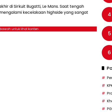
hir di Sirkuit Bugatti, Le Mans. Saat tengah
z mengalami kecelakaan highside yang sangat
4
ebawah untuk lihat konten
5
6
Po
Pe
KP
Pr
Kh
PG