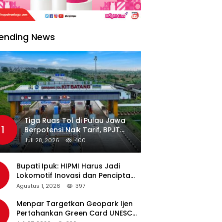
ending News
Tiga Ruas Tol di Pulau Jawa
1
Berpotensi Naik Tarif, BPJT
Tunggu Hasil Evaluasi
Juli 28, 2026
400
Standar Pelayanan
Bupati Ipuk: HIPMI Harus Jadi
Lokomotif Inovasi dan Pencipta
Lapangan Kerja
Agustus 1, 2026
397
Menpar Targetkan Geopark Ijen
Pertahankan Green Card UNESCO