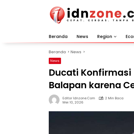
Langsung
ke
konten
Beranda
News
Region
Ec
Beranda
News
News
Ducati Konfirmasi
Balapan karena Ce
Editor Idnzone.com
2 Min Baca
Mei 10, 2026