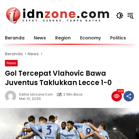
Langsung
ke
konten
Beranda
News
Region
Economy
Politics
E
Beranda
News
News
Gol Tercepat Vlahovic Bawa
Juventus Taklukkan Lecce 1-0
308
Editor Idnzone.com
2 Min Baca
Mei 10, 2026