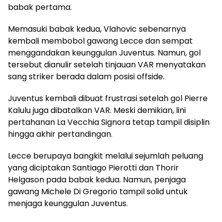
babak pertama.
Memasuki babak kedua, Vlahovic sebenarnya
kembali membobol gawang Lecce dan sempat
menggandakan keunggulan Juventus. Namun, gol
tersebut dianulir setelah tinjauan VAR menyatakan
sang striker berada dalam posisi offside.
Juventus kembali dibuat frustrasi setelah gol Pierre
Kalulu juga dibatalkan VAR. Meski demikian, lini
pertahanan La Vecchia Signora tetap tampil disiplin
hingga akhir pertandingan.
Lecce berupaya bangkit melalui sejumlah peluang
yang diciptakan Santiago Pierotti dan Thorir
Helgason pada babak kedua. Namun, penjaga
gawang Michele Di Gregorio tampil solid untuk
menjaga keunggulan Juventus.