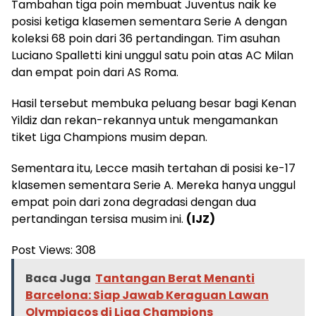
Tambahan tiga poin membuat Juventus naik ke
posisi ketiga klasemen sementara Serie A dengan
koleksi 68 poin dari 36 pertandingan. Tim asuhan
Luciano Spalletti kini unggul satu poin atas AC Milan
dan empat poin dari AS Roma.
Hasil tersebut membuka peluang besar bagi Kenan
Yildiz dan rekan-rekannya untuk mengamankan
tiket Liga Champions musim depan.
Sementara itu, Lecce masih tertahan di posisi ke-17
klasemen sementara Serie A. Mereka hanya unggul
empat poin dari zona degradasi dengan dua
pertandingan tersisa musim ini.
(IJZ)
Post Views:
308
Baca Juga
Tantangan Berat Menanti
Barcelona: Siap Jawab Keraguan Lawan
Olympiacos di Liga Champions