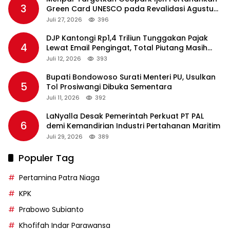
3
Green Card UNESCO pada Revalidasi Agustus
2026
Juli 27, 2026
396
DJP Kantongi Rp1,4 Triliun Tunggakan Pajak
4
Lewat Email Pengingat, Total Piutang Masih
Rp36 Triliun
Juli 12, 2026
393
Bupati Bondowoso Surati Menteri PU, Usulkan
5
Tol Prosiwangi Dibuka Sementara
Juli 11, 2026
392
LaNyalla Desak Pemerintah Perkuat PT PAL
6
demi Kemandirian Industri Pertahanan Maritim
Juli 29, 2026
389
Populer Tag
Pertamina Patra Niaga
KPK
Prabowo Subianto
Khofifah Indar Parawansa