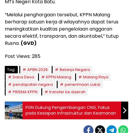
MTs Negeri Kota Batu.
“Melalui penghargaan tersebut, KPPN Malang
berharap satuan kerja di wilayahnya dapat terus
meningkatkan kualitas pengelolaan anggaran
secara efektif, transparan, dan akuntabel,” tutup
Rusna.
(GVD)
Post Views:
285
Tag:
APBN 2026
Belanja Negara
Dana Desa
KPPN Malang
Malang Raya
pendapatan negara
penerimaan cukai
PRISMA KPPN
transfer ke daerah
PGN Dukung Pengembangan CNG, Fokus
pada Kesiapan Infrastruktur dan Keamanan