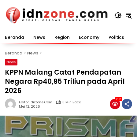
Langsung
ke
konten
Beranda
News
Region
Economy
Politics
E
Beranda
News
News
KPPN Malang Catat Pendapatan
Negara Rp40,95 Triliun pada April
2026
285
Editor Idnzone.com
3 Min Baca
Mei 12, 2026