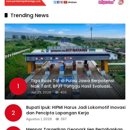
Trending News
Tiga Ruas Tol di Pulau Jawa Berpotensi
1
Naik Tarif, BPJT Tunggu Hasil Evaluasi
Standar Pelayanan
Juli 28, 2026
400
Bupati Ipuk: HIPMI Harus Jadi Lokomotif Inovasi
2
dan Pencipta Lapangan Kerja
Agustus 1, 2026
397
Menpar Targetkan Geopark Ijen Pertahankan