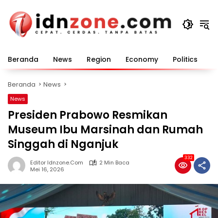
Langsung
ke
konten
Beranda
News
Region
Economy
Politics
E
Beranda
News
News
Presiden Prabowo Resmikan
Museum Ibu Marsinah dan Rumah
Singgah di Nganjuk
332
Editor Idnzone.com
2 Min Baca
Mei 16, 2026