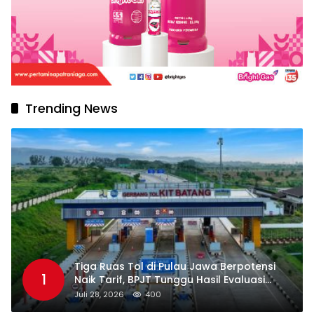
Trending News
Tiga Ruas Tol di Pulau Jawa Berpotensi
1
Naik Tarif, BPJT Tunggu Hasil Evaluasi
Standar Pelayanan
Juli 28, 2026
400