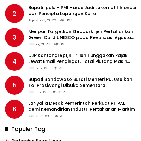
Bupati Ipuk: HIPMI Harus Jadi Lokomotif Inovasi
2
dan Pencipta Lapangan Kerja
Agustus 1, 2026
397
Menpar Targetkan Geopark Ijen Pertahankan
3
Green Card UNESCO pada Revalidasi Agustus
2026
Juli 27, 2026
396
DJP Kantongi Rp1,4 Triliun Tunggakan Pajak
4
Lewat Email Pengingat, Total Piutang Masih
Rp36 Triliun
Juli 12, 2026
393
Bupati Bondowoso Surati Menteri PU, Usulkan
5
Tol Prosiwangi Dibuka Sementara
Juli 11, 2026
392
LaNyalla Desak Pemerintah Perkuat PT PAL
6
demi Kemandirian Industri Pertahanan Maritim
Juli 29, 2026
389
Populer Tag
Pertamina Patra Niaga