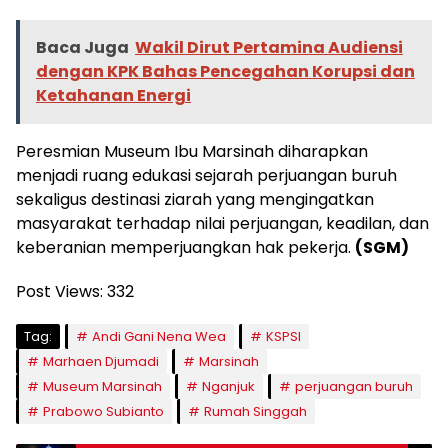
Baca Juga
Wakil Dirut Pertamina Audiensi
dengan KPK Bahas Pencegahan Korupsi dan
Ketahanan Energi
Peresmian Museum Ibu Marsinah diharapkan
menjadi ruang edukasi sejarah perjuangan buruh
sekaligus destinasi ziarah yang mengingatkan
masyarakat terhadap nilai perjuangan, keadilan, dan
keberanian memperjuangkan hak pekerja.
(SGM)
Post Views:
332
Tag:
Andi Gani Nena Wea
KSPSI
Marhaen Djumadi
Marsinah
Museum Marsinah
Nganjuk
perjuangan buruh
Prabowo Subianto
Rumah Singgah