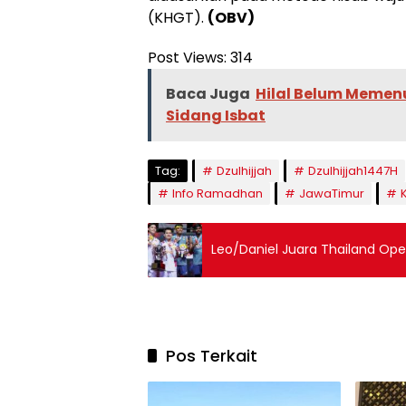
(KHGT).
(OBV)
Post Views:
314
Baca Juga
Hilal Belum Memenu
Sidang Isbat
Tag:
Dzulhijjah
Dzulhijjah1447H
Info Ramadhan
JawaTimur
Leo/Daniel Juara Thailand Op
Pos Terkait