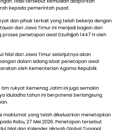
ngan. Hasil tersebut kemudian dilaporkan
erah kepada pemerintah pusat.
kyat dan pihak terkait yang telah bekerja dengan
auan dari Jawa Timur ini menjadi bagian dari
proses penetapan awal Dzulhijjah 1447 H oleh
l hilal dari Jawa Timur selanjutnya akan
bangan dalam sidang isbat penetapan awal
enggarakan oleh Kementerian Agama Republik
an tim rukyat Kemenag Jatim ini juga semakin
a Iduladha tahun ini berpotensi berlangsung
pan.
 maklumat yang telah dikeluarkan menetapkan
uh pada Rabu, 27 Mei 2026. Penetapan tersebut
l hilal dan Kalender Hijriyah Global Tunggal