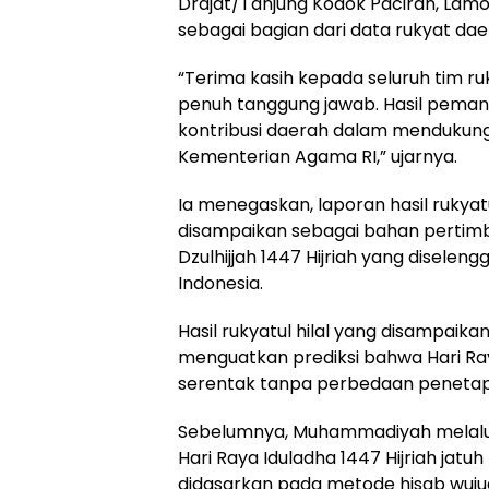
Drajat/Tanjung Kodok Paciran, Lamo
sebagai bagian dari data rukyat da
“Terima kasih kepada seluruh tim ru
penuh tanggung jawab. Hasil pemant
kontribusi daerah dalam mendukung 
Kementerian Agama RI,” ujarnya.
Ia menegaskan, laporan hasil rukyatu
disampaikan sebagai bahan pertim
Dzulhijjah 1447 Hijriah yang disel
Indonesia.
Hasil rukyatul hilal yang disampaik
menguatkan prediksi bahwa Hari Ray
serentak tanpa perbedaan peneta
Sebelumnya, Muhammadiyah melalui
Hari Raya Iduladha 1447 Hijriah jat
didasarkan pada metode hisab wujudu