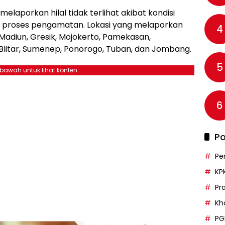
 melaporkan hilal tidak terlihat akibat kondisi
roses pengamatan. Lokasi yang melaporkan
4
h Madiun, Gresik, Mojokerto, Pamekasan,
litar, Sumenep, Ponorogo, Tuban, dan Jombang.
5
ebawah untuk lihat konten
6
Po
Pe
KP
Pr
Kh
PG