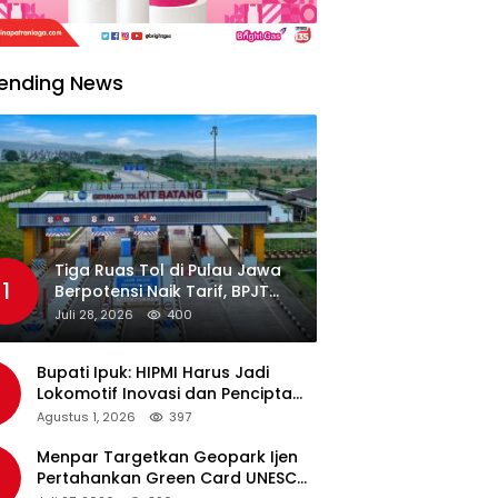
ending News
Tiga Ruas Tol di Pulau Jawa
1
Berpotensi Naik Tarif, BPJT
Tunggu Hasil Evaluasi
Juli 28, 2026
400
Standar Pelayanan
Bupati Ipuk: HIPMI Harus Jadi
Lokomotif Inovasi dan Pencipta
Lapangan Kerja
Agustus 1, 2026
397
Menpar Targetkan Geopark Ijen
Pertahankan Green Card UNESCO