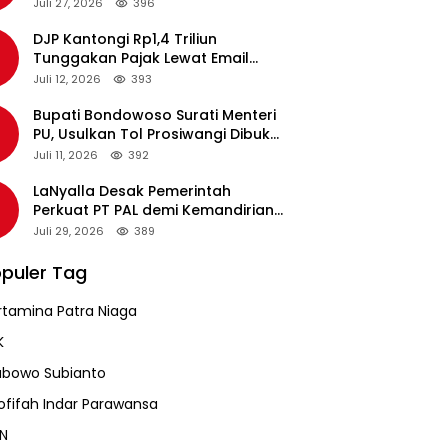
pada Revalidasi Agustus 2026
Juli 27, 2026
396
DJP Kantongi Rp1,4 Triliun
Tunggakan Pajak Lewat Email
Pengingat, Total Piutang Masih
Juli 12, 2026
393
Rp36 Triliun
Bupati Bondowoso Surati Menteri
PU, Usulkan Tol Prosiwangi Dibuka
Sementara
Juli 11, 2026
392
LaNyalla Desak Pemerintah
Perkuat PT PAL demi Kemandirian
Industri Pertahanan Maritim
Juli 29, 2026
389
puler Tag
rtamina Patra Niaga
K
abowo Subianto
ofifah Indar Parawansa
N