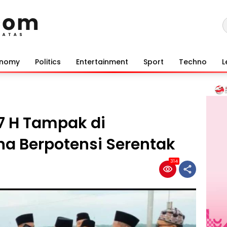
onomy
Politics
Entertainment
Sport
Techno
L
47 H Tampak di
a Berpotensi Serentak
314