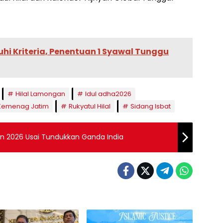
hi Kriteria, Penentuan 1 Syawal Tunggu
Hilal Lamongan
Idul adha2026
Kemenag Jatim
Rukyatul Hilal
Sidang Isbat
en 2026 Usai Tundukkan Ganda India