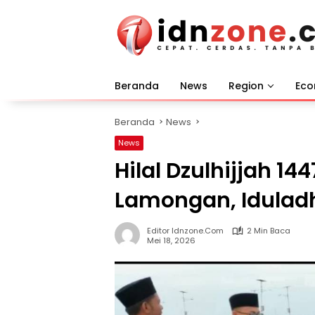
Langsung
ke
konten
Beranda
News
Region
Ec
Beranda
News
News
Hilal Dzulhijjah 14
Lamongan, Iduladh
Editor Idnzone.com
2 Min Baca
Mei 18, 2026