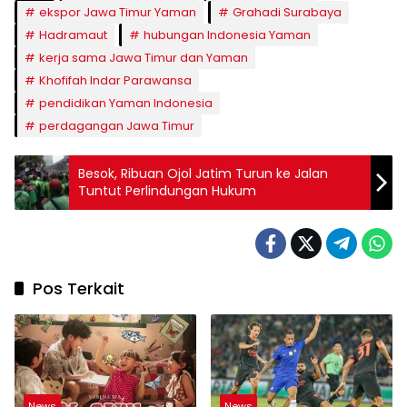
ekspor Jawa Timur Yaman
Grahadi Surabaya
Hadramaut
hubungan Indonesia Yaman
kerja sama Jawa Timur dan Yaman
Khofifah Indar Parawansa
pendidikan Yaman Indonesia
perdagangan Jawa Timur
Besok, Ribuan Ojol Jatim Turun ke Jalan
Tuntut Perlindungan Hukum
Pos Terkait
News
News