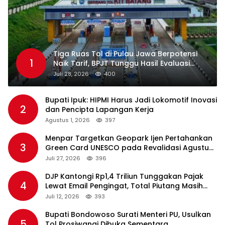
Tiga Ruas Tol di Pulau Jawa Berpotensi
1
Naik Tarif, BPJT Tunggu Hasil Evaluasi
Standar Pelayanan
Juli 28, 2026
400
Bupati Ipuk: HIPMI Harus Jadi Lokomotif Inovasi
2
dan Pencipta Lapangan Kerja
Agustus 1, 2026
397
Menpar Targetkan Geopark Ijen Pertahankan
3
Green Card UNESCO pada Revalidasi Agustus
2026
Juli 27, 2026
396
DJP Kantongi Rp1,4 Triliun Tunggakan Pajak
4
Lewat Email Pengingat, Total Piutang Masih
Rp36 Triliun
Juli 12, 2026
393
Bupati Bondowoso Surati Menteri PU, Usulkan
5
Tol Prosiwangi Dibuka Sementara