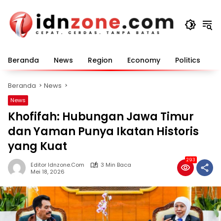
Langsung
ke
konten
Beranda
News
Region
Economy
Politics
E
Beranda
News
News
Khofifah: Hubungan Jawa Timur
dan Yaman Punya Ikatan Historis
yang Kuat
293
Editor Idnzone.com
3 Min Baca
Mei 18, 2026