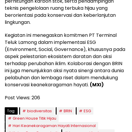
perhitungan karbon stok, serta pendampingan
teknis pengelolaan ruang terbuka hijau yang
berorientasi pada konservasi dan keberlanjutan
lingkungan.
Kegiatan ini menegaskan komitmen PT Terminal
Teluk Lamong dalam implementasi ESG
(Environment, Social, Governance), khususnya pada
aspek pelestarian ekosistem daratan dan aksi
terhadap perubahan iklim. Kolaborasi dengan BRIN
ini juga menunjukkan aksi nyata sinergi antara dunia
pelabuhan dan lembaga riset dalam mendukung
konservasi keanekaragaman hayati.
(MXI)
Post Views:
206
Tag:
biodiversitas
BRIN
ESG
Green House Titik Hijau
Hari Keanekaragaman Hayati Internasional