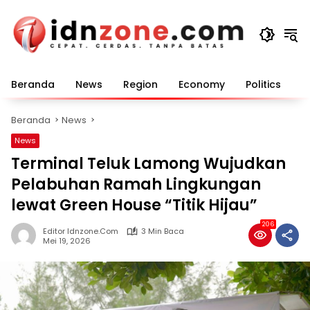
Langsung
ke
konten
Beranda
News
Region
Economy
Politics
E
Beranda
News
News
Terminal Teluk Lamong Wujudkan
Pelabuhan Ramah Lingkungan
lewat Green House “Titik Hijau”
206
Editor Idnzone.com
3 Min Baca
Mei 19, 2026