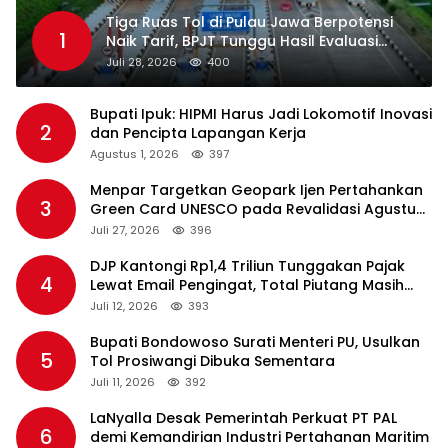
Tiga Ruas Tol di Pulau Jawa Berpotensi
1
Naik Tarif, BPJT Tunggu Hasil Evaluasi
Standar Pelayanan
Juli 28, 2026
400
Bupati Ipuk: HIPMI Harus Jadi Lokomotif Inovasi
2
dan Pencipta Lapangan Kerja
Agustus 1, 2026
397
Menpar Targetkan Geopark Ijen Pertahankan
3
Green Card UNESCO pada Revalidasi Agustus
2026
Juli 27, 2026
396
DJP Kantongi Rp1,4 Triliun Tunggakan Pajak
4
Lewat Email Pengingat, Total Piutang Masih
Rp36 Triliun
Juli 12, 2026
393
Bupati Bondowoso Surati Menteri PU, Usulkan
5
Tol Prosiwangi Dibuka Sementara
Juli 11, 2026
392
LaNyalla Desak Pemerintah Perkuat PT PAL
6
demi Kemandirian Industri Pertahanan Maritim