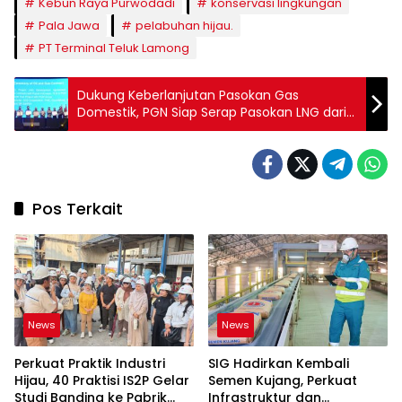
Kebun Raya Purwodadi
konservasi lingkungan
Pala Jawa
pelabuhan hijau.
PT Terminal Teluk Lamong
Dukung Keberlanjutan Pasokan Gas
Domestik, PGN Siap Serap Pasokan LNG dari
Proyek Abadi LNG Blok Masela
Pos Terkait
News
News
Perkuat Praktik Industri
SIG Hadirkan Kembali
Hijau, 40 Praktisi IS2P Gelar
Semen Kujang, Perkuat
Studi Banding ke Pabrik
Infrastruktur dan