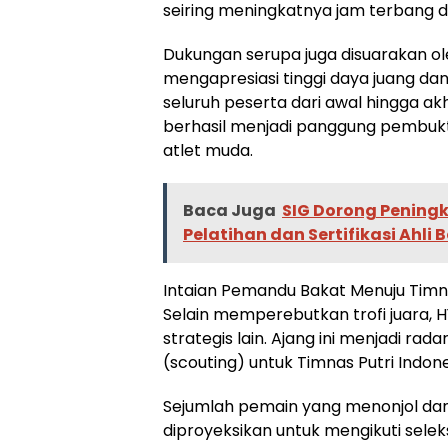
seiring meningkatnya jam terbang di
Dukungan serupa juga disuarakan ol
mengapresiasi tinggi daya juang dan
seluruh peserta dari awal hingga akh
berhasil menjadi panggung pembukti
atlet muda.
Baca Juga
SIG Dorong Pening
Pelatihan dan Sertifikasi Ahli
Intaian Pemandu Bakat Menuju Timna
Selain memperebutkan trofi juara, H
strategis lain. Ajang ini menjadi 
(scouting) untuk Timnas Putri Indon
Sejumlah pemain yang menonjol dan 
diproyeksikan untuk mengikuti selek