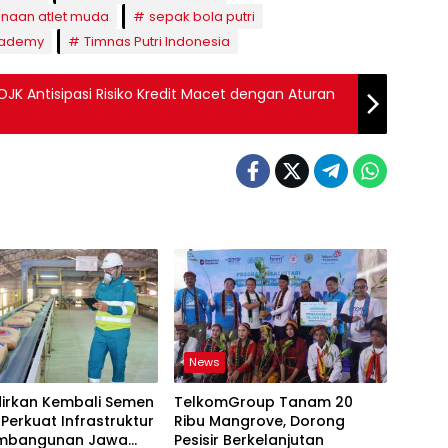
naan atlet muda
sepak bola putri
Academy
Timnas Putri Indonesia
JK Antisipasi Risiko Kredit Macet dengan Aturan
News
dirkan Kembali Semen
TelkomGroup Tanam 20
 Perkuat Infrastruktur
Ribu Mangrove, Dorong
mbangunan Jawa
Pesisir Berkelanjutan