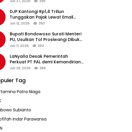
pada Revalidasi Agustus 2026
Juli 27, 2026
396
DJP Kantongi Rp1,4 Triliun
Tunggakan Pajak Lewat Email
Pengingat, Total Piutang Masih
Juli 12, 2026
393
Rp36 Triliun
Bupati Bondowoso Surati Menteri
PU, Usulkan Tol Prosiwangi Dibuka
Sementara
Juli 11, 2026
392
LaNyalla Desak Pemerintah
Perkuat PT PAL demi Kemandirian
Industri Pertahanan Maritim
Juli 29, 2026
389
puler Tag
rtamina Patra Niaga
K
abowo Subianto
ofifah Indar Parawansa
N