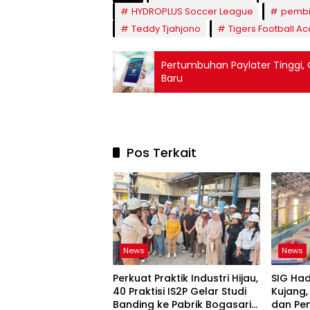
HYDROPLUS Soccer League
pembi
Teddy Tjahjono
Tigers Football 
Pertumbuhan Paylater Tinggi, O
Baru
Pos Terkait
News
News
Perkuat Praktik Industri Hijau,
SIG Ha
40 Praktisi IS2P Gelar Studi
Kujang,
Banding ke Pabrik Bogasari
dan Pe