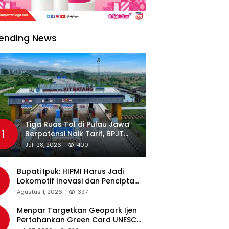
ending News
Tiga Ruas Tol di Pulau Jawa
1
Berpotensi Naik Tarif, BPJT
Tunggu Hasil Evaluasi
Juli 28, 2026
400
Standar Pelayanan
Bupati Ipuk: HIPMI Harus Jadi
Lokomotif Inovasi dan Pencipta
Lapangan Kerja
Agustus 1, 2026
397
Menpar Targetkan Geopark Ijen
Pertahankan Green Card UNESCO