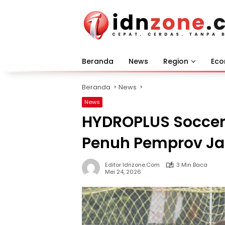
Langsung
ke
konten
Beranda
News
Region
Ec
Beranda
News
News
HYDROPLUS Soccer
Penuh Pemprov Ja
Editor Idnzone.com
3 Min Baca
Mei 24, 2026