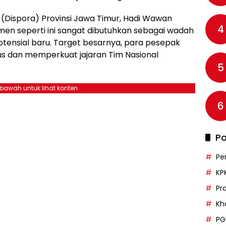
(Dispora) Provinsi Jawa Timur, Hadi Wawan
4
n seperti ini sangat dibutuhkan sebagai wadah
otensial baru. Target besarnya, para pesepak
s dan memperkuat jajaran Tim Nasional
5
ebawah untuk lihat konten
6
Po
Pe
KP
Pr
Kh
PG