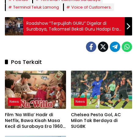
Terminal Teluk Lamong
Voice of Customers.
Roadshow “Terpujilah GURU” Digelar di
Surabaya, Telkomsel Bekali Guru Hadapi Era
AI
Pos Terkait
News
News
Film ‘Na Willa’ Hadir di
Chelsea Pesta Gol, AC
Netflix, Bawa Kisah Masa
Milan Tak Berdaya di
Kecil di Surabaya Era 1960-
SUGBK
an