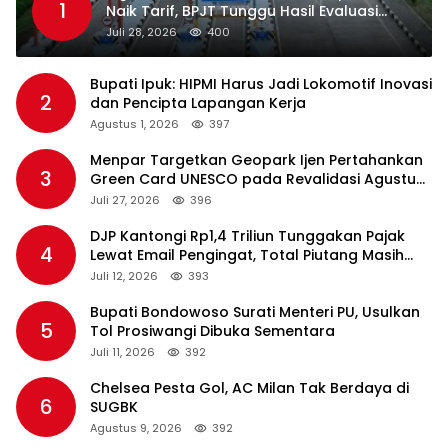
1
Naik Tarif, BPJT Tunggu Hasil Evaluasi
Standar Pelayanan
Juli 28, 2026
400
Bupati Ipuk: HIPMI Harus Jadi Lokomotif Inovasi
2
dan Pencipta Lapangan Kerja
Agustus 1, 2026
397
Menpar Targetkan Geopark Ijen Pertahankan
3
Green Card UNESCO pada Revalidasi Agustus
2026
Juli 27, 2026
396
DJP Kantongi Rp1,4 Triliun Tunggakan Pajak
4
Lewat Email Pengingat, Total Piutang Masih
Rp36 Triliun
Juli 12, 2026
393
Bupati Bondowoso Surati Menteri PU, Usulkan
5
Tol Prosiwangi Dibuka Sementara
Juli 11, 2026
392
Chelsea Pesta Gol, AC Milan Tak Berdaya di
6
SUGBK
Agustus 9, 2026
392