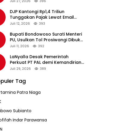
pada Revalidasi Agustus 2026
Juli 27, 2026
396
DJP Kantongi Rp1,4 Triliun
Tunggakan Pajak Lewat Email
Pengingat, Total Piutang Masih
Juli 12, 2026
393
Rp36 Triliun
Bupati Bondowoso Surati Menteri
PU, Usulkan Tol Prosiwangi Dibuka
Sementara
Juli 11, 2026
392
LaNyalla Desak Pemerintah
Perkuat PT PAL demi Kemandirian
Industri Pertahanan Maritim
Juli 29, 2026
389
puler Tag
rtamina Patra Niaga
K
abowo Subianto
ofifah Indar Parawansa
N