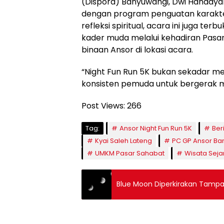
(Dispora) Banyuwangi, Dwi Handayani
dengan program penguatan karakte
refleksi spiritual, acara ini juga 
kader muda melalui kehadiran Pasa
binaan Ansor di lokasi acara.
“Night Fun Run 5K bukan sekadar meng
konsisten pemuda untuk bergerak m
Post Views:
266
Tag:
Ansor Night Fun Run 5K
Ber
Kyai Saleh Lateng
PC GP Ansor Ba
UMKM Pasar Sahabat
Wisata Sej
Blue Moon Diperkirakan Tampak