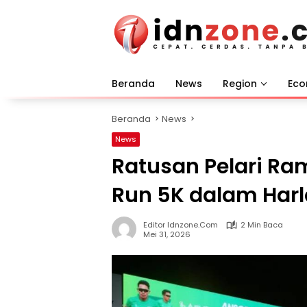
Langsung
ke
konten
Beranda
News
Region
Ec
Beranda
News
News
Ratusan Pelari Ra
Run 5K dalam Harl
Editor Idnzone.com
2 Min Baca
Mei 31, 2026