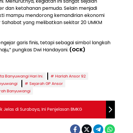
. Menurutnya, kegiatan ini sangat sejalan
r dan ketahanan pemuda. Selain menjadi
terbukti mampu mendorong kemandirian ekonomi
r Sahabat yang melibatkan sekitar 20 UMKM
ejar garis finis, tetapi sebagai simbol langkah
aju,” pungkas Dwi Handayani.
(OCK)
ita Banyuwangi Hari Ini.
Harlah Ansor 92
nyuwangi
Sejarah GP Ansor
arah Banyuwangi
 Jelas di Surabaya, Ini Penjelasan BMKG