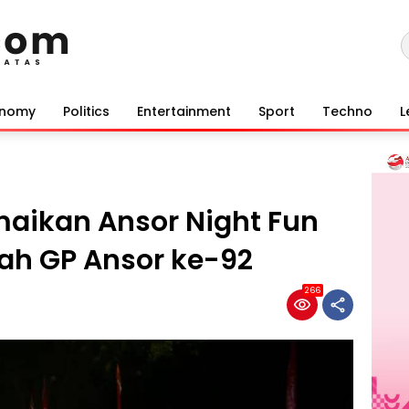
onomy
Politics
Entertainment
Sport
Techno
L
maikan Ansor Night Fun
ah GP Ansor ke-92
266