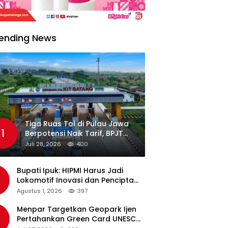
ending News
Tiga Ruas Tol di Pulau Jawa
1
Berpotensi Naik Tarif, BPJT
Tunggu Hasil Evaluasi
Juli 28, 2026
400
Standar Pelayanan
Bupati Ipuk: HIPMI Harus Jadi
Lokomotif Inovasi dan Pencipta
Lapangan Kerja
Agustus 1, 2026
397
Menpar Targetkan Geopark Ijen
Pertahankan Green Card UNESCO