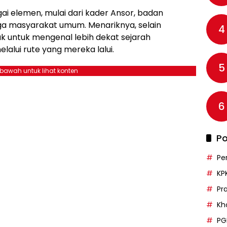
agai elemen, mulai dari kader Ansor, badan
ga masyarakat umum. Menariknya, selain
4
ak untuk mengenal lebih dekat sejarah
lalui rute yang mereka lalui.
5
ebawah untuk lihat konten
6
Po
Pe
KP
Pr
Kh
PG