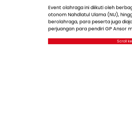
Event olahraga ini diikuti oleh berb
otonom Nahdlatul Ulama (NU), hing
berolahraga, para peserta juga diaj
perjuangan para pendiri GP Ansor me
Scroll k