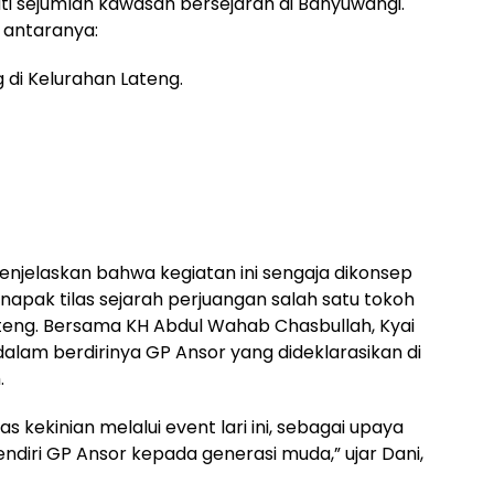
i sejumlah kawasan bersejarah di Banyuwangi.
i antaranya:
 di Kelurahan Lateng.
menjelaskan bahwa kegiatan ini sengaja dikonsep
pak tilas sejarah perjuangan salah satu tokoh
Lateng. Bersama KH Abdul Wahab Chasbullah, Kyai
 dalam berdirinya GP Ansor yang dideklarasikan di
.
as kekinian melalui event lari ini, sebagai upaya
diri GP Ansor kepada generasi muda,” ujar Dani,