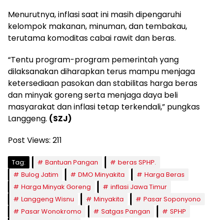
Menurutnya, inflasi saat ini masih dipengaruhi
kelompok makanan, minuman, dan tembakau,
terutama komoditas cabai rawit dan beras.
“Tentu program-program pemerintah yang
dilaksanakan diharapkan terus mampu menjaga
ketersediaan pasokan dan stabilitas harga beras
dan minyak goreng serta menjaga daya beli
masyarakat dan inflasi tetap terkendali,” pungkas
Langgeng.
(SZJ)
Post Views:
211
Tag:
Bantuan Pangan
beras SPHP.
Bulog Jatim
DMO Minyakita
Harga Beras
Harga Minyak Goreng
inflasi Jawa Timur
Langgeng Wisnu
Minyakita
Pasar Soponyono
Pasar Wonokromo
Satgas Pangan
SPHP