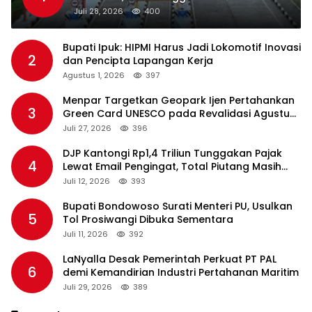
Standar Pelayanan
Juli 28, 2026
400
Bupati Ipuk: HIPMI Harus Jadi Lokomotif Inovasi
2
dan Pencipta Lapangan Kerja
Agustus 1, 2026
397
Menpar Targetkan Geopark Ijen Pertahankan
3
Green Card UNESCO pada Revalidasi Agustus
2026
Juli 27, 2026
396
DJP Kantongi Rp1,4 Triliun Tunggakan Pajak
4
Lewat Email Pengingat, Total Piutang Masih
Rp36 Triliun
Juli 12, 2026
393
Bupati Bondowoso Surati Menteri PU, Usulkan
5
Tol Prosiwangi Dibuka Sementara
Juli 11, 2026
392
LaNyalla Desak Pemerintah Perkuat PT PAL
6
demi Kemandirian Industri Pertahanan Maritim
Juli 29, 2026
389