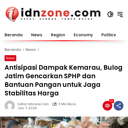
Langsung
ke
konten
Beranda
News
Region
Economy
Politics
E
Beranda
News
News
Antisipasi Dampak Kemarau, Bulog
Jatim Gencarkan SPHP dan
Bantuan Pangan untuk Jaga
Stabilitas Harga
211
Editor Idnzone.com
3 Min Baca
Juni 7, 2026