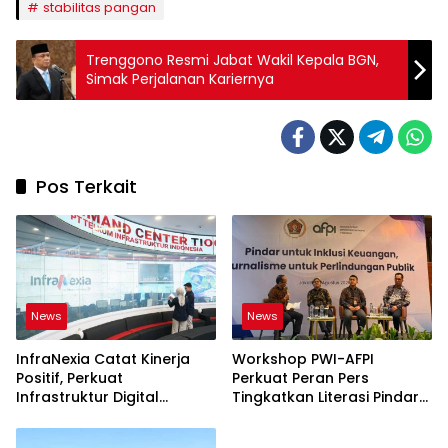
stabilitas pangan
Trenggono Resmi Jabat Wakil Kepala BGN,
Simak Perjalanan Kariernya
Pos Terkait
News
News
InfraNexia Catat Kinerja
Workshop PWI-AFPI
Positif, Perkuat
Perkuat Peran Pers
Infrastruktur Digital
Tingkatkan Literasi Pindar
Nasional
dan Perlindungan
Masyarakat