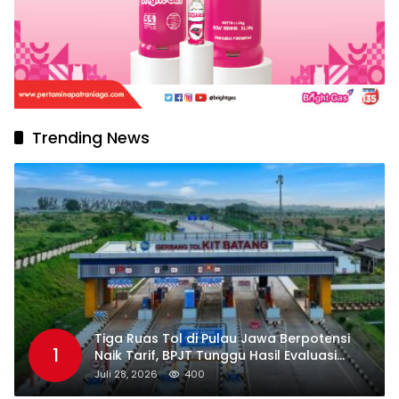
Trending News
Tiga Ruas Tol di Pulau Jawa Berpotensi
1
Naik Tarif, BPJT Tunggu Hasil Evaluasi
Standar Pelayanan
Juli 28, 2026
400