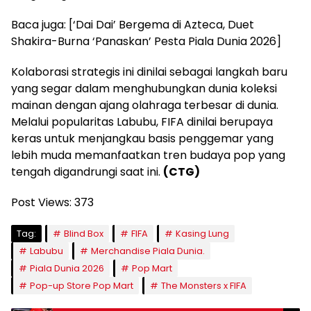
Baca juga: [‘Dai Dai’ Bergema di Azteca, Duet
Shakira-Burna ‘Panaskan’ Pesta Piala Dunia 2026]
Kolaborasi strategis ini dinilai sebagai langkah baru
yang segar dalam menghubungkan dunia koleksi
mainan dengan ajang olahraga terbesar di dunia.
Melalui popularitas Labubu, FIFA dinilai berupaya
keras untuk menjangkau basis penggemar yang
lebih muda memanfaatkan tren budaya pop yang
tengah digandrungi saat ini.
(CTG)
Post Views:
373
Tag:
Blind Box
FIFA
Kasing Lung
Labubu
Merchandise Piala Dunia.
Piala Dunia 2026
Pop Mart
Pop-up Store Pop Mart
The Monsters x FIFA