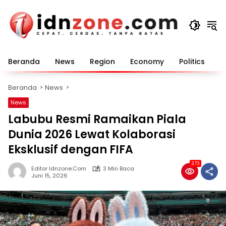
Langsung
ke
konten
Beranda
News
Region
Economy
Politics
E
Beranda
News
News
Labubu Resmi Ramaikan Piala
Dunia 2026 Lewat Kolaborasi
Eksklusif dengan FIFA
373
Editor Idnzone.com
3 Min Baca
Juni 15, 2026