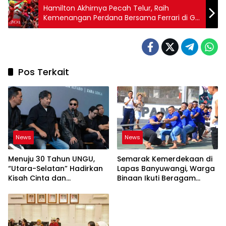
Hamilton Akhirnya Pecah Telur, Raih
Kemenangan Perdana Bersama Ferrari di GP
Barcelona
Pos Terkait
News
News
Menuju 30 Tahun UNGU,
Semarak Kemerdekaan di
“Utara-Selatan” Hadirkan
Lapas Banyuwangi, Warga
Kisah Cinta dan
Binaan Ikuti Beragam
Perpisahan
Perlombaan