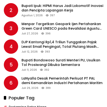
Bupati Ipuk: HIPMI Harus Jadi Lokomotif Inovasi
2
dan Pencipta Lapangan Kerja
Agustus 1, 2026
397
Menpar Targetkan Geopark Ijen Pertahankan
3
Green Card UNESCO pada Revalidasi Agustus
2026
Juli 27, 2026
396
DJP Kantongi Rp1,4 Triliun Tunggakan Pajak
4
Lewat Email Pengingat, Total Piutang Masih
Rp36 Triliun
Juli 12, 2026
393
Bupati Bondowoso Surati Menteri PU, Usulkan
5
Tol Prosiwangi Dibuka Sementara
Juli 11, 2026
392
LaNyalla Desak Pemerintah Perkuat PT PAL
6
demi Kemandirian Industri Pertahanan Maritim
Juli 29, 2026
389
Populer Tag
Pertamina Patra Niaga