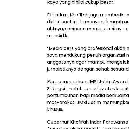
Raya yang dinilai cukup besar.
Di sisi lain, Khofifah juga memberi
digital saat ini. Ia menyoroti masih
ahlinya, sehingga memicu lahirnya 
mendidik.
“Media pers yang profesional akan m
saya mendukung penuh organisasi m
anggotanya agar mampu mengelol
jurnalistiknya dengan sehat, sesuai 
Penganugerahan JMSI Jatim Award
Sebagai bentuk apresiasi atas ko
pertumbuhan bagi media berkualita
masyarakat, JMSI Jatim memungka
khusus.
Gubernur Khofifah Indar Parawansa
Award untuk kategori Keterbukaan M