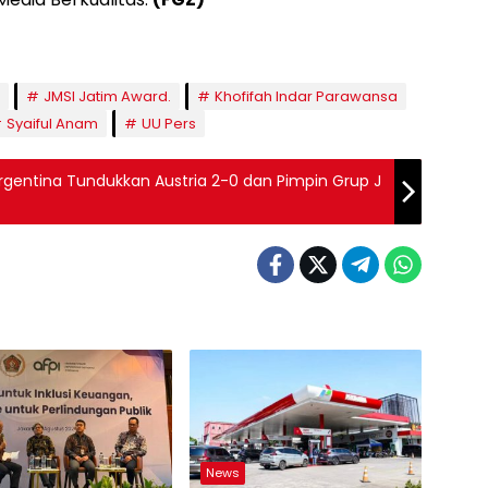
JMSI Jatim Award.
Khofifah Indar Parawansa
Syaiful Anam
UU Pers
rgentina Tundukkan Austria 2-0 dan Pimpin Grup J
News