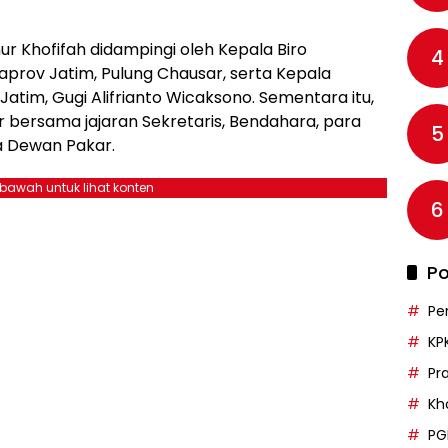
 Khofifah didampingi oleh Kepala Biro
4
aprov Jatim, Pulung Chausar, serta Kepala
Jatim, Gugi Alifrianto Wicaksono. Sementara itu,
ir bersama jajaran Sekretaris, Bendahara, para
5
a Dewan Pakar.
ebawah untuk lihat konten
6
Po
Pe
KP
Pr
Kh
PG