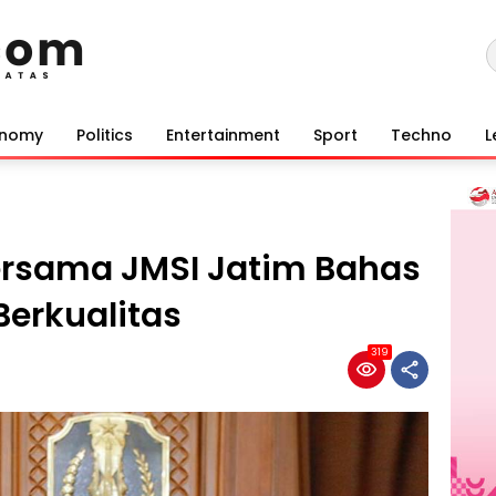
onomy
Politics
Entertainment
Sport
Techno
L
ersama JMSI Jatim Bahas
erkualitas
319