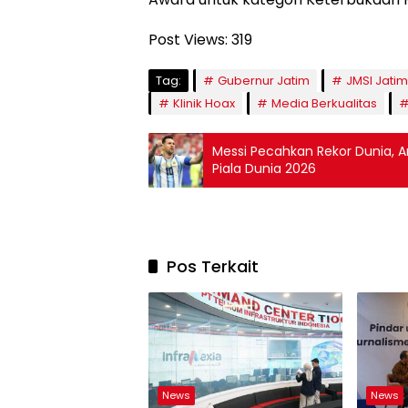
Post Views:
319
Tag:
Gubernur Jatim
JMSI Jatim
Klinik Hoax
Media Berkualitas
Messi Pecahkan Rekor Dunia, A
Piala Dunia 2026
Pos Terkait
News
News