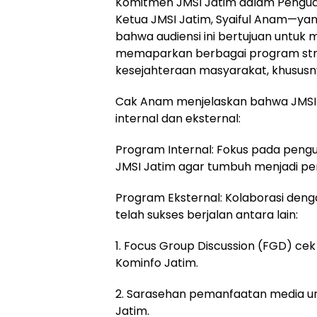
Komitmen JMSI Jatim dalam Pengua
Ketua JMSI Jatim, Syaiful Anam—
bahwa audiensi ini bertujuan untuk
memaparkan berbagai program strat
kesejahteraan masyarakat, khususnya
Cak Anam menjelaskan bahwa JMSI J
internal dan eksternal:
Program Internal: Fokus pada peng
JMSI Jatim agar tumbuh menjadi per
Program Eksternal: Kolaborasi deng
telah sukses berjalan antara lain:
1. Focus Group Discussion (FGD) cek 
Kominfo Jatim.
2. Sarasehan pemanfaatan media u
Jatim.