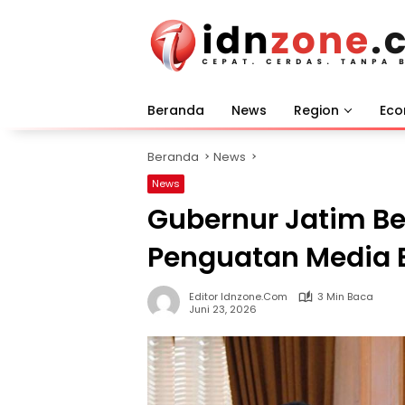
Langsung
ke
konten
Beranda
News
Region
Ec
Beranda
News
News
Gubernur Jatim B
Penguatan Media B
Editor Idnzone.com
3 Min Baca
Juni 23, 2026