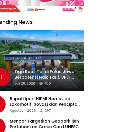
ending News
Tiga Ruas Tol di Pulau Jawa
1
Berpotensi Naik Tarif, BPJT
Tunggu Hasil Evaluasi
Juli 28, 2026
400
Standar Pelayanan
Bupati Ipuk: HIPMI Harus Jadi
Lokomotif Inovasi dan Pencipta
Lapangan Kerja
Agustus 1, 2026
397
Menpar Targetkan Geopark Ijen
Pertahankan Green Card UNESCO