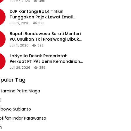
pada Revalidasi Agustus 2026
Juli 27, 2026
396
DJP Kantongi Rp1,4 Triliun
Tunggakan Pajak Lewat Email
Pengingat, Total Piutang Masih
Juli 12, 2026
393
Rp36 Triliun
Bupati Bondowoso Surati Menteri
PU, Usulkan Tol Prosiwangi Dibuka
Sementara
Juli 11, 2026
392
LaNyalla Desak Pemerintah
Perkuat PT PAL demi Kemandirian
Industri Pertahanan Maritim
Juli 29, 2026
389
puler Tag
rtamina Patra Niaga
K
abowo Subianto
ofifah Indar Parawansa
N