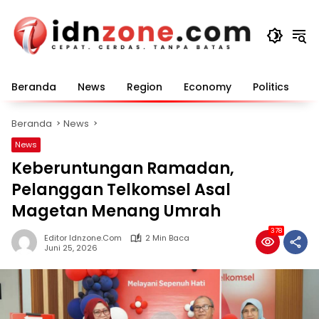
Langsung
ke
konten
Beranda
News
Region
Economy
Politics
E
Beranda
News
News
Keberuntungan Ramadan,
Pelanggan Telkomsel Asal
Magetan Menang Umrah
378
Editor Idnzone.com
2 Min Baca
Juni 25, 2026