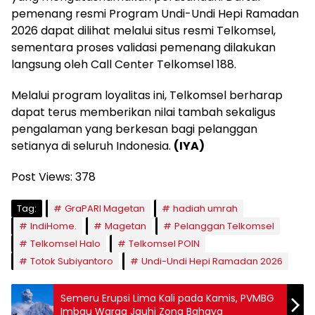
pemenang resmi Program Undi-Undi Hepi Ramadan
2026 dapat dilihat melalui situs resmi Telkomsel,
sementara proses validasi pemenang dilakukan
langsung oleh Call Center Telkomsel 188.
Melalui program loyalitas ini, Telkomsel berharap
dapat terus memberikan nilai tambah sekaligus
pengalaman yang berkesan bagi pelanggan
setianya di seluruh Indonesia.
(IYA)
Post Views:
378
Tag:
GraPARI Magetan
hadiah umrah
IndiHome.
Magetan
Pelanggan Telkomsel
Telkomsel Halo
Telkomsel POIN
Totok Subiyantoro
Undi-Undi Hepi Ramadan 2026
Semeru Erupsi Lima Kali pada Kamis, PVMBG
Imbau Warga Jauhi Zona Bahaya