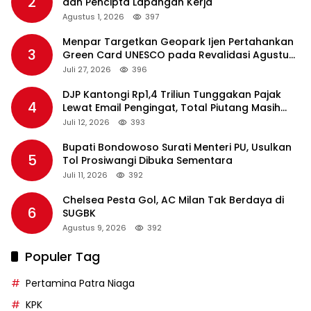
2
dan Pencipta Lapangan Kerja
Agustus 1, 2026
397
Menpar Targetkan Geopark Ijen Pertahankan
3
Green Card UNESCO pada Revalidasi Agustus
2026
Juli 27, 2026
396
DJP Kantongi Rp1,4 Triliun Tunggakan Pajak
4
Lewat Email Pengingat, Total Piutang Masih
Rp36 Triliun
Juli 12, 2026
393
Bupati Bondowoso Surati Menteri PU, Usulkan
5
Tol Prosiwangi Dibuka Sementara
Juli 11, 2026
392
Chelsea Pesta Gol, AC Milan Tak Berdaya di
6
SUGBK
Agustus 9, 2026
392
Populer Tag
Pertamina Patra Niaga
KPK