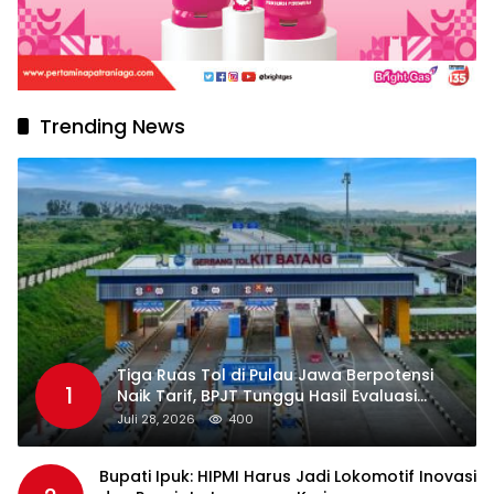
Trending News
Tiga Ruas Tol di Pulau Jawa Berpotensi
1
Naik Tarif, BPJT Tunggu Hasil Evaluasi
Standar Pelayanan
Juli 28, 2026
400
Bupati Ipuk: HIPMI Harus Jadi Lokomotif Inovasi