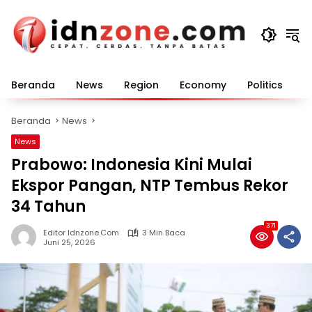
Langsung
ke
konten
Beranda
News
Region
Economy
Politics
E
Beranda
News
News
Prabowo: Indonesia Kini Mulai
Ekspor Pangan, NTP Tembus Rekor
34 Tahun
371
Editor Idnzone.com
3 Min Baca
Juni 25, 2026