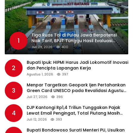
Tiga Ruas Tol di Pulau Jawa Berpotensi
1
Naik Tarif, BPJT Tunggu Hasil Evaluasi
Standar Pelayanan
Juli 28, 2026
400
Bupati Ipuk: HIPMI Harus Jadi Lokomotif Inovasi
2
dan Pencipta Lapangan Kerja
Agustus 1, 2026
397
Menpar Targetkan Geopark Ijen Pertahankan
3
Green Card UNESCO pada Revalidasi Agustus
2026
Juli 27, 2026
396
DJP Kantongi Rp1,4 Triliun Tunggakan Pajak
4
Lewat Email Pengingat, Total Piutang Masih
Rp36 Triliun
Juli 12, 2026
393
Bupati Bondowoso Surati Menteri PU, Usulkan