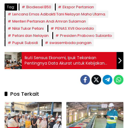
Tag:
Biodiesel B50
Ekspor Pertanian
Lencana Emas Adibakti Tani Nelayan Maha Utama.
Menteri Pertanian Andi Amran Sulaiman
Nilai Tukar Petani
PENAS XVII Gorontalo
Petani dan Nelayan
Presiden Prabowo Subianto
Pupuk Subsidi
swasembada pangan
Ikuti Sensus Ekonomi, Ipuk Tekankan
Pentingnya Data Akurat untuk Kebijakan
Daerah
Pos Terkait