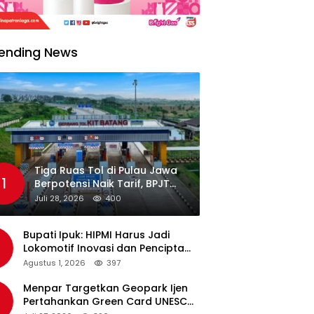
ending News
Tiga Ruas Tol di Pulau Jawa
1
Berpotensi Naik Tarif, BPJT
Tunggu Hasil Evaluasi
Juli 28, 2026
400
Standar Pelayanan
Bupati Ipuk: HIPMI Harus Jadi
Lokomotif Inovasi dan Pencipta
Lapangan Kerja
Agustus 1, 2026
397
Menpar Targetkan Geopark Ijen
Pertahankan Green Card UNESCO