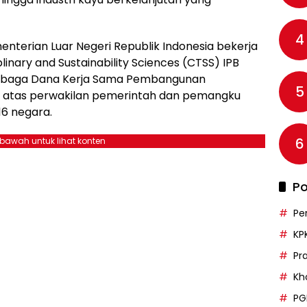
4
terian Luar Negeri Republik Indonesia bekerja
inary and Sustainability Sciences (CTSS) IPB
Lembaga Dana Kerja Sama Pembangunan
5
diri atas perwakilan pemerintah dan pemangku
16 negara.
6
ebawah untuk lihat konten
Po
Pe
KP
Pr
Kh
PG