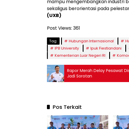
mampu mengembangkan industri ber
sekaligus berorientasi pada peles
(UXB)
Post Views:
361
Tag:
Hubungan Internasional
Hu
IPB University
Ipuk Fiestiandani
Kementerian Luar Negeri RI
Komod
Rapor Merah Delay Pesawat Di
Jadi Sorotan
Pos Terkait