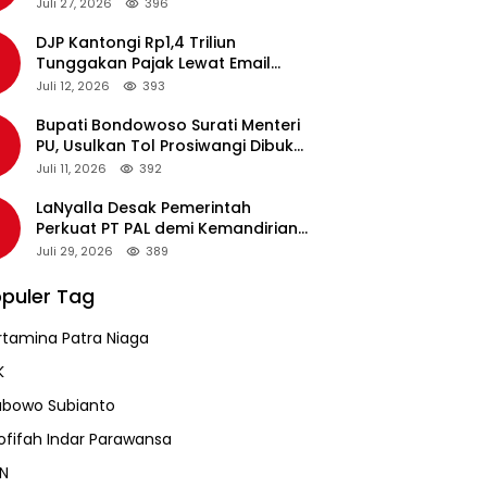
pada Revalidasi Agustus 2026
Juli 27, 2026
396
DJP Kantongi Rp1,4 Triliun
Tunggakan Pajak Lewat Email
Pengingat, Total Piutang Masih
Juli 12, 2026
393
Rp36 Triliun
Bupati Bondowoso Surati Menteri
PU, Usulkan Tol Prosiwangi Dibuka
Sementara
Juli 11, 2026
392
LaNyalla Desak Pemerintah
Perkuat PT PAL demi Kemandirian
Industri Pertahanan Maritim
Juli 29, 2026
389
puler Tag
rtamina Patra Niaga
K
abowo Subianto
ofifah Indar Parawansa
N