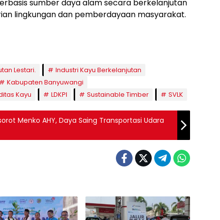
basis sumber daya alam secara berkelanjutan
tarian lingkungan dan pemberdayaan masyarakat.
tan Lestari.
Industri Kayu Berkelanjutan
Kabupaten Banyuwangi
itas Kayu
LDKPI
Sustainable Timber
SVLK
sorot Menko AHY, Daya Saing Transportasi Udara