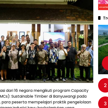
Tr
2
si dari 16 negara mengikuti program Capacity
(LMCs): Sustainable Timber di Banyuwangi pada
, para peserta mempelajari praktik pengelolaan
3
ingga industri kayu berkelanjutan yang