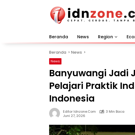
Langsung
ke
konten
Beranda
News
Region
Ec
Beranda
News
News
Banyuwangi Jadi J
Pelajari Praktik In
Indonesia
Editor Idnzone.com
3 Min Baca
Juni 27, 2026