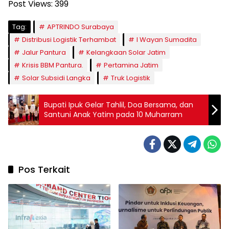
Post Views:
399
Tag:
APTRINDO Surabaya
Distribusi Logistik Terhambat
I Wayan Sumadita
Jalur Pantura
Kelangkaan Solar Jatim
Krisis BBM Pantura.
Pertamina Jatim
Solar Subsidi Langka
Truk Logistik
Bupati Ipuk Gelar Tahlil, Doa Bersama, dan
Santuni Anak Yatim pada 10 Muharram
Pos Terkait