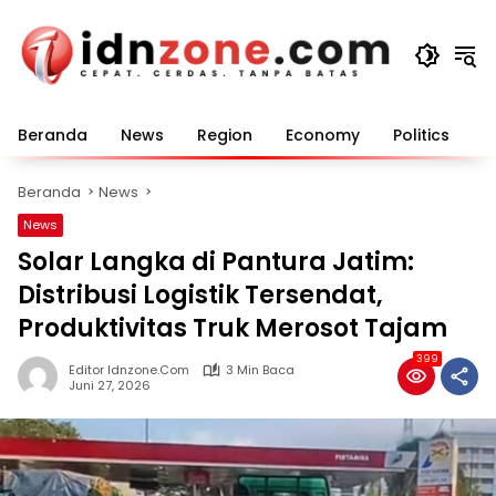
Langsung
ke
konten
Beranda
News
Region
Economy
Politics
E
Beranda
News
News
Solar Langka di Pantura Jatim:
Distribusi Logistik Tersendat,
Produktivitas Truk Merosot Tajam
399
Editor Idnzone.com
3 Min Baca
Juni 27, 2026