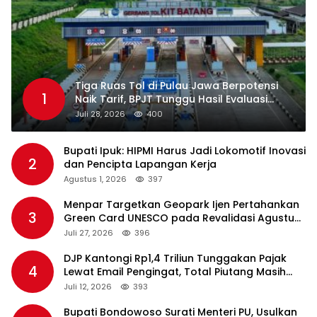
Tiga Ruas Tol di Pulau Jawa Berpotensi
1
Naik Tarif, BPJT Tunggu Hasil Evaluasi
Standar Pelayanan
Juli 28, 2026
400
Bupati Ipuk: HIPMI Harus Jadi Lokomotif Inovasi
2
dan Pencipta Lapangan Kerja
Agustus 1, 2026
397
Menpar Targetkan Geopark Ijen Pertahankan
3
Green Card UNESCO pada Revalidasi Agustus
2026
Juli 27, 2026
396
DJP Kantongi Rp1,4 Triliun Tunggakan Pajak
4
Lewat Email Pengingat, Total Piutang Masih
Rp36 Triliun
Juli 12, 2026
393
Bupati Bondowoso Surati Menteri PU, Usulkan