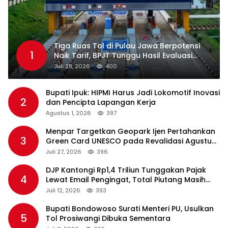
Tiga Ruas Tol di Pulau Jawa Berpotensi
1
Naik Tarif, BPJT Tunggu Hasil Evaluasi
Standar Pelayanan
Juli 28, 2026
400
Bupati Ipuk: HIPMI Harus Jadi Lokomotif Inovasi
2
dan Pencipta Lapangan Kerja
Agustus 1, 2026
397
Menpar Targetkan Geopark Ijen Pertahankan
3
Green Card UNESCO pada Revalidasi Agustus
2026
Juli 27, 2026
396
DJP Kantongi Rp1,4 Triliun Tunggakan Pajak
4
Lewat Email Pengingat, Total Piutang Masih
Rp36 Triliun
Juli 12, 2026
393
Bupati Bondowoso Surati Menteri PU, Usulkan
5
Tol Prosiwangi Dibuka Sementara