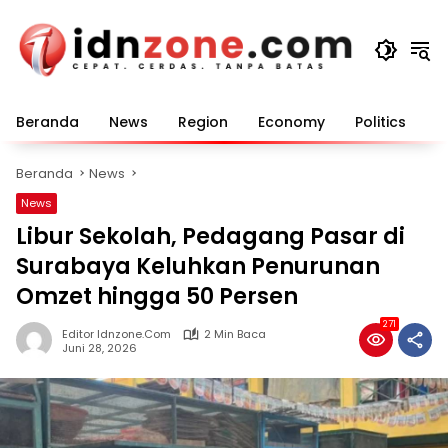
Langsung
ke
konten
Beranda
News
Region
Economy
Politics
E
Beranda
News
News
Libur Sekolah, Pedagang Pasar di
Surabaya Keluhkan Penurunan
Omzet hingga 50 Persen
271
Editor Idnzone.com
2 Min Baca
Juni 28, 2026