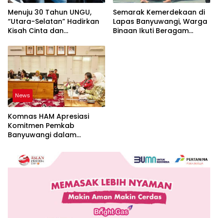
Menuju 30 Tahun UNGU,
Semarak Kemerdekaan di
“Utara-Selatan” Hadirkan
Lapas Banyuwangi, Warga
Kisah Cinta dan
Binaan Ikuti Beragam
Perpisahan
Perlombaan
News
Komnas HAM Apresiasi
Komitmen Pemkab
Banyuwangi dalam
Pembangunan Berbasis
Hak Asasi Manusia