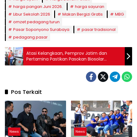
harga pangan Juni 2026.
harga sayuran
Libur Sekolah 2026
Makan Bergizi Gratis
MBG
omzet pedagang turun
Pasar Soponyono Surabaya
pasar tradisional
pedagang pasar
Atasi Kelangkaan, Pemprov Jatim dan
Pertamina Pastikan Pasokan Biosolar
Ditambah
Pos Terkait
News
News