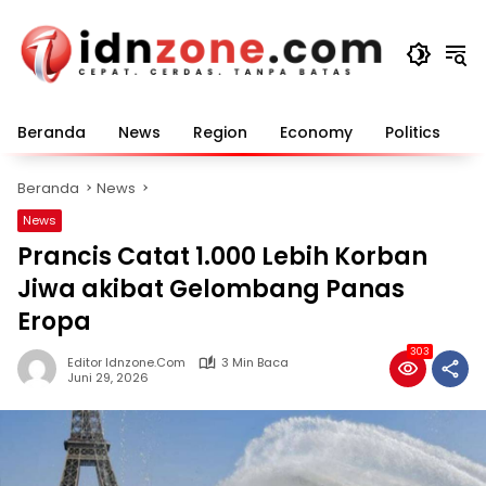
Langsung
ke
konten
Beranda
News
Region
Economy
Politics
E
Beranda
News
News
Prancis Catat 1.000 Lebih Korban
Jiwa akibat Gelombang Panas
Eropa
303
Editor Idnzone.com
3 Min Baca
Juni 29, 2026