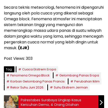
Secara teknis meteorologi, fenomena ini dipengaruhi
langsung oleh pola cuaca yang dikenal sebagai
Omega block. Fenomena atmosfer ini menciptakan
sistem tekanan tinggi yang mengunci dan
memerangkap massa udara panas di suatu wilayah
dalam jangka waktu yang lama, sehingga mencegah
pergerakan cuaca normal yang lebih dingin untuk
masuk.
(EJR)
Post Views:
303
Tag:
Cuaca Ekstrem Eropa
Fenomena Omega Block
Gelombang Panas Eropa
Korban Gelombang Panas Prancis
Perubahan Iklim
Rekor Suhu Juni 2026.
Suhu Ekstrem Jerman
Polrestabes Surabaya Ungkap Kasus
Kericuhan Demo, 4 Orang Ditahan