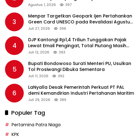
Agustus 1, 2026
397
Menpar Targetkan Geopark Ijen Pertahankan
3
Green Card UNESCO pada Revalidasi Agustus
2026
Juli 27, 2026
396
DJP Kantongi Rp1,4 Triliun Tunggakan Pajak
4
Lewat Email Pengingat, Total Piutang Masih
Rp36 Triliun
Juli 12, 2026
393
Bupati Bondowoso Surati Menteri PU, Usulkan
5
Tol Prosiwangi Dibuka Sementara
Juli 11, 2026
392
LaNyalla Desak Pemerintah Perkuat PT PAL
6
demi Kemandirian Industri Pertahanan Maritim
Juli 29, 2026
389
Populer Tag
Pertamina Patra Niaga
KPK