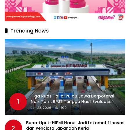
Trending News
Tiga Ruas Tol di Pulau Jawa Berpotensi
1
Naik Tarif, BPJT Tunggu Hasil Evaluasi
Standar Pelayanan
Juli 28, 2026
400
Bupati Ipuk: HIPMI Harus Jadi Lokomotif Inovasi
2
dan Pencipta Lapangan Kerja