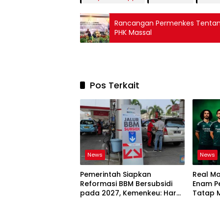
Rancangan Permenkes Tentang
PHK Massal
Pos Terkait
News
News
Pemerintah Siapkan
Real M
Reformasi BBM Bersubsidi
Enam Pe
pada 2027, Kemenkeu: Harus
Tatap 
Lebih Tepat Sasaran dan
Berkeadilan