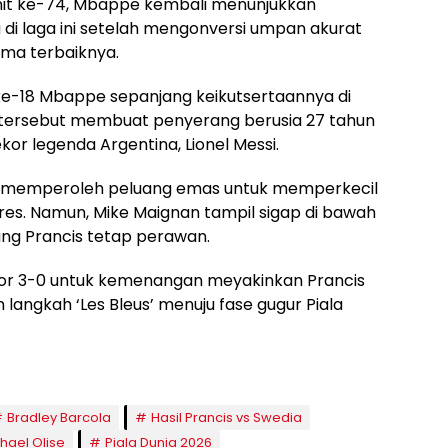
nit ke-74, Mbappe kembali menunjukkan
 di laga ini setelah mengonversi umpan akurat
rma terbaiknya.
ol ke-18 Mbappe sepanjang keikutsertaannya di
is tersebut membuat penyerang berusia 27 tahun
rekor legenda Argentina, Lionel Messi.
at memperoleh peluang emas untuk memperkecil
eres. Namun, Mike Maignan tampil sigap di bawah
ng Prancis tetap perawan.
skor 3-0 untuk kemenangan meyakinkan Prancis
 langkah ‘Les Bleus’ menuju fase gugur Piala
Bradley Barcola
Hasil Prancis vs Swedia
hael Olise
Piala Dunia 2026