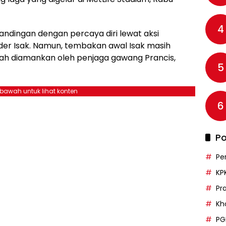
4
ndingan dengan percaya diri lewat aksi
er Isak. Namun, tembakan awal Isak masih
ah diamankan oleh penjaga gawang Prancis,
5
ebawah untuk lihat konten
6
Po
Pe
KP
Pr
Kh
PG