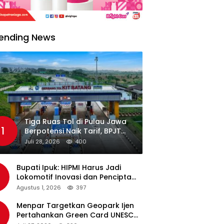
ending News
Tiga Ruas Tol di Pulau Jawa
1
Berpotensi Naik Tarif, BPJT
Tunggu Hasil Evaluasi
Juli 28, 2026
400
Standar Pelayanan
Bupati Ipuk: HIPMI Harus Jadi
Lokomotif Inovasi dan Pencipta
Lapangan Kerja
Agustus 1, 2026
397
Menpar Targetkan Geopark Ijen
Pertahankan Green Card UNESCO