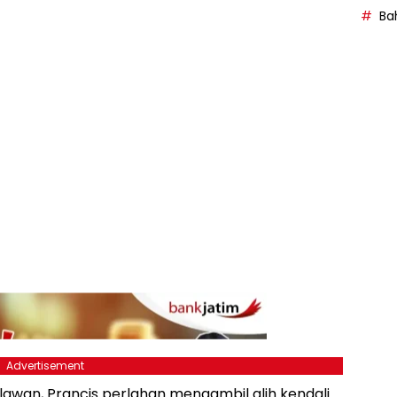
Bah
Advertisement
lawan, Prancis perlahan mengambil alih kendali