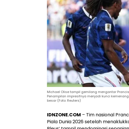
Michael Olise tampil gemilang mengantar Pranci
Penampilan impresifnya menjadi kunci kemenang
besar (Foto: Reuters)
IDNZONE.COM
– Tim nasional Pran
Piala Dunia 2026 setelah menaklukka
Bleus’ tampil mendominasi sepanjang