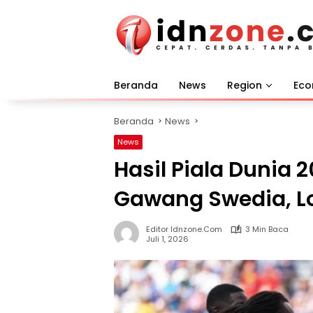
Langsung
ke
konten
Beranda
News
Region
Ec
Beranda
News
News
Hasil Piala Dunia 2
Gawang Swedia, Lo
Editor Idnzone.com
3 Min Baca
Juli 1, 2026