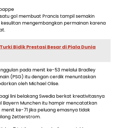
Mbappe
satu gol membuat Prancis tampil semakin
kian kesulitan mengembangkan permainan karena
at.
Turki Bidik Prestasi Besar di Piala Dunia
nggulan pada menit ke-53 melalui Bradley
rmain (PSG) itu dengan cerdik menuntaskan
orkan oleh Michael Olise.
gi lini belakang Swedia berkat kreativitasnya
al Bayern Munchen itu hampir mencatatkan
 menit ke-71 jika peluang emasnya tidak
lang Zetterstrom.