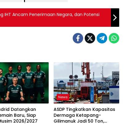
 IHT Ancam Penerimaan Negara, dan Potensi
News
adrid Datangkan
ASDP Tingkatkan Kapasitas
main Baru, Siap
Dermaga Ketapang-
Musim 2026/2027
Gilimanuk Jadi 50 Ton,
Perkuat Arus Logistik Jawa-
Bali