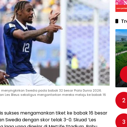
Tr
s menyingkirkan Swedia pada babak 32 besar Piala Dunia 2026.
an Les Bleus sekaligus mengantarkan mereka melaju ke babak 16
2
cis sukses mengamankan tiket ke babak 16 besar
n Swedia dengan skor telak 3-0. Skuad ‘Les
3
 laga yang digelar di MetLife Stadium, Rabu