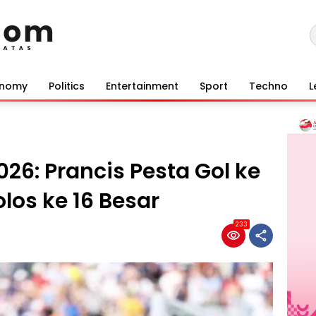
onomy
Politics
Entertainment
Sport
Techno
L
026: Prancis Pesta Gol ke
los ke 16 Besar
233