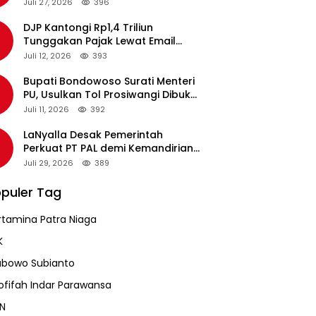
pada Revalidasi Agustus 2026
Juli 27, 2026
396
DJP Kantongi Rp1,4 Triliun
Tunggakan Pajak Lewat Email
Pengingat, Total Piutang Masih
Juli 12, 2026
393
Rp36 Triliun
Bupati Bondowoso Surati Menteri
PU, Usulkan Tol Prosiwangi Dibuka
Sementara
Juli 11, 2026
392
LaNyalla Desak Pemerintah
Perkuat PT PAL demi Kemandirian
Industri Pertahanan Maritim
Juli 29, 2026
389
puler Tag
rtamina Patra Niaga
K
abowo Subianto
ofifah Indar Parawansa
N