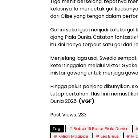
Tiga menit berselang, tepatnya me
kelasnya. Ia mencetak gol keduanya
dari Olise yang tengah dalam perfo
Gol ini sekaligus menjadi koleksi g
ajang Piala Dunia. Catatan fantast
itu kini hanya terpaut satu gol dari 
Menjelang laga usai, Swedia semp
ketertinggalan melalui Viktor Gyok
mistar gawang untuk menjaga gawa
Hingga peluit panjang dibunyikan, 
tetap bertahan. Hasil ini memastikan
Dunia 2026.
(VGF)
Post Views:
233
Tag:
Babak 16 Besar Piala Dunia.
Kylian Mbappe
Les Bleus
Mic