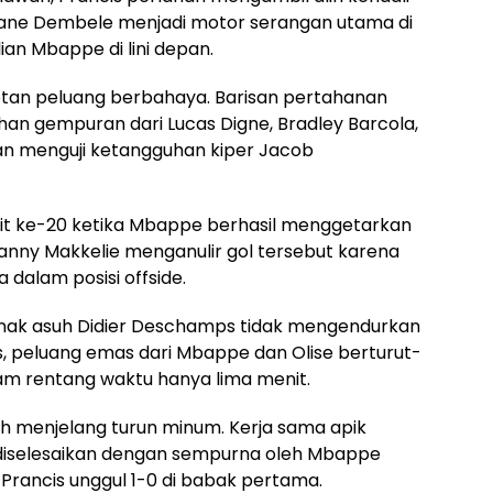
mane Dembele menjadi motor serangan utama di
an Mbappe di lini depan.
etan peluang berbahaya. Barisan pertahanan
an gempuran dari Lucas Digne, Bradley Barcola,
an menguji ketangguhan kiper Jacob
it ke-20 ketika Mbappe berhasil menggetarkan
Danny Makkelie menganulir gol tersebut karena
 dalam posisi offside.
anak asuh Didier Deschamps tidak mengendurkan
cis, peluang emas dari Mbappe dan Olise berturut-
m rentang waktu hanya lima menit.
ah menjelang turun minum. Kerja sama apik
 diselesaikan dengan sempurna oleh Mbappe
ancis unggul 1-0 di babak pertama.