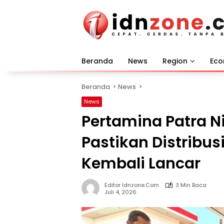
Langsung
ke
konten
Beranda
News
Region
Ec
Beranda
News
News
Pertamina Patra N
Pastikan Distribus
Kembali Lancar
Editor Idnzone.com
3 Min Baca
Juli 4, 2026