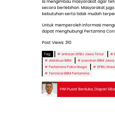
Ia mengimbau masyarakat agar tet
secara berlebihan. Masyarakat juga
kebutuhan serta tidak mudah terpeng
Untuk memperoleh informasi menge
dapat menghubungi Pertamina Conta
Post Views:
310
Tag:
antrean SPBU Jawa Timur
distribusi BBM
pasokan BBM Jawa 
Pertamina Patra Niaga
SPBU Gresi
Terminal BBM Pertamina.
PWI Pusat Berduka, Diapari Sib