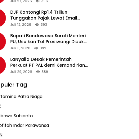
pada Revalidasi Agustus 2026
Juli 27, 2026
396
DJP Kantongi Rp1,4 Triliun
Tunggakan Pajak Lewat Email
Pengingat, Total Piutang Masih
Juli 12, 2026
393
Rp36 Triliun
Bupati Bondowoso Surati Menteri
PU, Usulkan Tol Prosiwangi Dibuka
Sementara
Juli 11, 2026
392
LaNyalla Desak Pemerintah
Perkuat PT PAL demi Kemandirian
Industri Pertahanan Maritim
Juli 29, 2026
389
puler Tag
rtamina Patra Niaga
K
abowo Subianto
ofifah Indar Parawansa
N