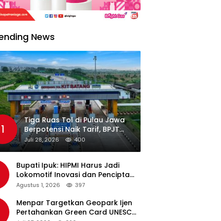
ending News
Tiga Ruas Tol di Pulau Jawa
1
Berpotensi Naik Tarif, BPJT
Tunggu Hasil Evaluasi
Juli 28, 2026
400
Standar Pelayanan
Bupati Ipuk: HIPMI Harus Jadi
Lokomotif Inovasi dan Pencipta
Lapangan Kerja
Agustus 1, 2026
397
Menpar Targetkan Geopark Ijen
Pertahankan Green Card UNESCO