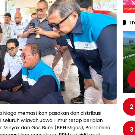
Tr
2
a Niaga memastikan pasokan dan distribusi
 seluruh wilayah Jawa Timur tetap berjalan
ir Minyak dan Gas Bumi (BPH Migas), Pertamina
3
 memastikan penyaluran BBM subsidi tepat