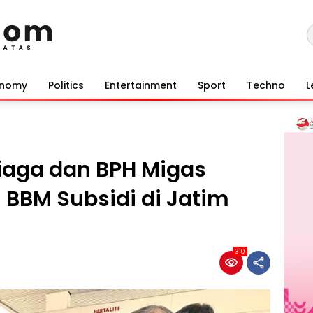
onomy
Politics
Entertainment
Sport
Techno
L
iaga dan BPH Migas
i BBM Subsidi di Jatim
310