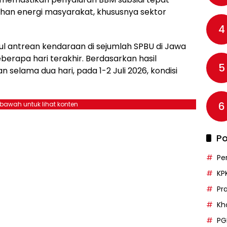
han energi masyarakat, khususnya sektor
4
l antrean kendaraan di sejumlah SPBU di Jawa
erapa hari terakhir. Berdasarkan hasil
5
elama dua hari, pada 1-2 Juli 2026, kondisi
6
ebawah untuk lihat konten
Po
Pe
KP
Pr
Kh
PG