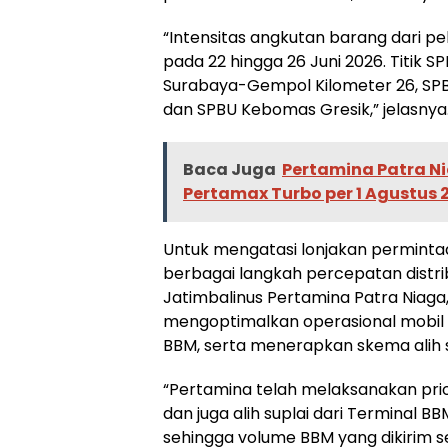
“Intensitas angkutan barang dari p
pada 22 hingga 26 Juni 2026. Titik S
Surabaya-Gempol Kilometer 26, SP
dan SPBU Kebomas Gresik,” jelasnya
Baca Juga
Pertamina Patra N
Pertamax Turbo per 1 Agustus 
Untuk mengatasi lonjakan perminta
berbagai langkah percepatan distri
Jatimbalinus Pertamina Patra Niag
mengoptimalkan operasional mobil
BBM, serta menerapkan skema alih s
“Pertamina telah melaksanakan prio
dan juga alih suplai dari Terminal BBM
sehingga volume BBM yang dikirim