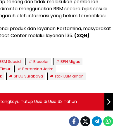
ap tenang dan tidak melakukan pembelian
 diminta menggunakan BBM secara bijak sesuai
aruh oleh informasi yang belum terverifikasi.
nai produk dan layanan Pertamina, masyarakat
ct Center melalui layanan 135.
(XQN)
BBM Subsidi
Biosolar
BPH Migas
Timur
Pertamina Jatim
k
SPBU Surabaya
stok BBM aman
atangkayu Tutup Usia di Usia 63 Tahun