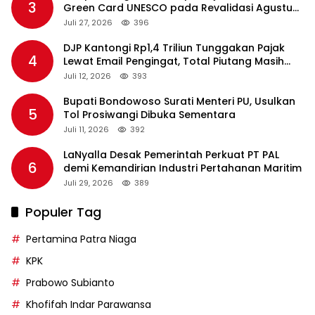
3
Green Card UNESCO pada Revalidasi Agustus
2026
Juli 27, 2026
396
DJP Kantongi Rp1,4 Triliun Tunggakan Pajak
4
Lewat Email Pengingat, Total Piutang Masih
Rp36 Triliun
Juli 12, 2026
393
Bupati Bondowoso Surati Menteri PU, Usulkan
5
Tol Prosiwangi Dibuka Sementara
Juli 11, 2026
392
LaNyalla Desak Pemerintah Perkuat PT PAL
6
demi Kemandirian Industri Pertahanan Maritim
Juli 29, 2026
389
Populer Tag
Pertamina Patra Niaga
KPK
Prabowo Subianto
Khofifah Indar Parawansa