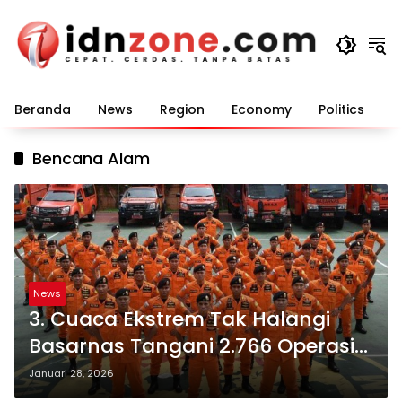
Langsung
ke
konten
Beranda
News
Region
Economy
Politics
E
Bencana Alam
News
3. Cuaca Ekstrem Tak Halangi
Basarnas Tangani 2.766 Operasi
SAR Selama 2025
Januari 28, 2026