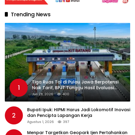
Trending News
Tiga Ruas Tol di Pulau Jawa Berpotensi
1
Naik Tarif, BPJT Tunggu Hasil Evaluasi
Standar Pelayanan
Juli 28, 2026
400
Bupati Ipuk: HIPMI Harus Jadi Lokomotif Inovasi
2
dan Pencipta Lapangan Kerja
Agustus 1, 2026
397
Menpar Targetkan Geopark Ijen Pertahankan